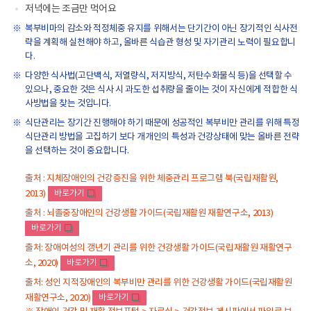
·
저녁에는 조금만 먹어요
유
복부비마의 감소와 적정체중 유지를 위해서는 단기간이 아닌 장기적인 식사전
제
략을 계획해 실천해야 하고, 올바른 식습관 형성 및 자기관리 노력이 필요합니
품
다.
류,
다양한 식사법(고단백식, 저열량식, 저지방식, 저탄수화물식 등)을 선택할 수
과
있으나, 중요한 것은 식사 시 과도한 섭취량을 줄이는 것이 자신에게 적합한 식
일
사방법을 찾는 것입니다.
류,
식단관리는 장기간 진행해야 하기 때문에 성공적인 복부비만 관리를 위해 특정
채
식단관리 방법을 고집하기 보다 개개인의 특성과 건강상태에 맞는 올바른 전략
소
을 선택하는 것이 중요합니다.
류
에
출처 : 지체장애인의 건강증진을 위한 체중관리 프로그램 북(국립재활원,
대
2013)
바로가기
새
해
창
출처 : 뇌졸중장애인의 건강생활 가이드(국립재활원 재활연구소, 2013)
알
바로가기
려
새
창
줍
출처: 장애여성의 갱년기 관리를 위한 건강생활 가이드(국립재활원 재활연구
니
소, 2020)
바로가기
새
다.
창
출처: 성인 지적장애인의 복부비만 관리를 위한 건강생활 가이드(국립재활원
재활연구소, 2020)
바로가기
새