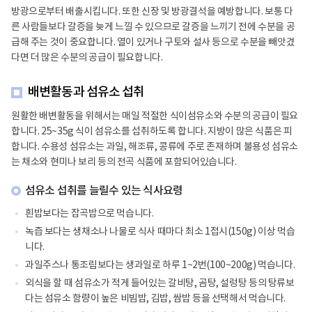
활
방광으로부터 배출시킵니다. 또한 신장 및 방광결석을 예방합니다. 보통 다
정
보
른 사람들보다 갈증을 늦게 느낄 수 있으므로 갈증을 느끼기 전에 수분을 공
포
급해 주는 것이 중요합니다. 열이 있거나 구토와 설사 등으로 수분을 빼앗겼
털
다면 더 많은 수분의 공급이 필요합니다.
로
고
배변활동과 섬유소 섭취
원활한 배변활동을 위해서는 매일 적절한 식이섬유소와 수분의 공급이 필요
합니다. 25~35g 식이 섬유소를 섭취하도록 합니다. 지방이 많은 식품은 피
합니다. 수용성 섬유소는 과일, 해조류, 콩류에 주로 존재하며 불용성 섬유소
는 채소와 현미나 보리 등의 전곡 식품에 포함되어있습니다.
섬유소 섭취를 늘릴수 있는 식사요령
흰밥보다는 잡곡밥으로 먹습니다.
녹즙 보다는 생채소나 나물로 식사 때마다 최소 1접시(150g) 이상 먹습
니다.
과일주스나 통조림보다는 생과일로 하루 1~2번(100~200g) 먹습니다.
외식을 할 때 섬유소가 적게 들어있는 갈비탕, 곰탕, 설렁탕 등의 탕류보
다는 섬유소 함량이 높은 비빔밥, 김밥, 쌈밥 등을 선택해서 먹습니다.