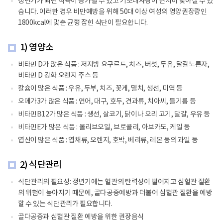
갱년기가 되면 식욕이 증가될 수 있고 기초대사량이 현저히 낮아질 수 있
습니다. 이러한 경우 비만예방을 위해 50대 이상 여성의 영양권장량인
1800kcal에 맞춘 균형 잡힌 식단이 필요합니다.
1) 영양소
비타민 D가 많은 식품 : 저지방 요구르트, 치즈, 버섯, 두유, 달걀노른자,
비타민 D 강화 오렌지 주스 등
칼슘이 많은 식품 : 우유, 두부, 치즈, 꽃게, 멸치, 생선, 미역 등
오메가3가 많은 식품 : 연어, 대구, 호두, 견과류, 치아씨, 들기름 등
비타민B12가 많은 식품 : 생선, 살코기, 닭이나 오리 고기, 달걀, 우유 등
비타민E가 많은 식품 : 올리브오일, 브로콜리, 아보카도, 케일 등
엽산이 많은 식품 : 엽채류, 오렌지, 호박, 베리류, 레몬 등의 과일 등
2) 식단관리
식단관리의 필요성: 갱년기에는 혈관의 탄력성이 떨어지고 심혈관 질환
의 위험이 높아지기 때문에, 골다공증예방과 더불어 심혈관 질환을 예방
할 수 있는 식단관리가 필요합니다.
골다공증과 심혈관 질환 예방을 위한 권장음식