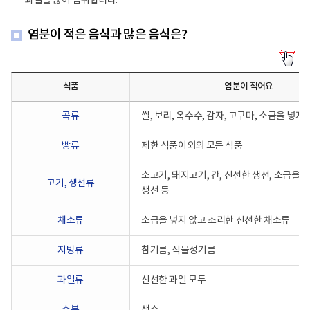
과일을 많이 섭취합니다.
염분이 적은 음식과 많은 음식은?
염
분
이
식품
염분이 적어요
적
은
식
곡류
쌀, 보리, 옥수수, 감자, 고구마, 소금을 넣지
품
군
과
빵류
제한 식품이외의 모든 식품
많
은
소고기, 돼지고기, 간, 신선한 생선, 소금을
식
고기, 생선류
품
생선 등
군
을
분
채소류
소금을 넣지 않고 조리한 신선한 채소류
리
해
지방류
참기름, 식물성기름
알
려
줍
과일류
신선한 과일 모두
니
다.