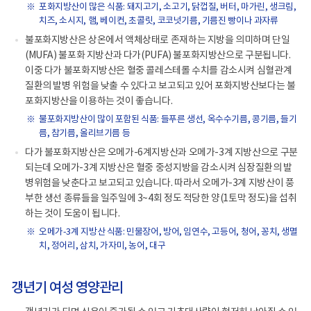
포화지방산이 많은 식품: 돼지고기, 소고기, 닭껍질, 버터, 마가린, 생크림,
치즈, 소시지, 햄, 베이컨, 초콜릿, 코코넛기름, 기름진 빵이나 과자류
불포화지방산은 상온에서 액체상태로 존재하는 지방을 의미하며 단일
(MUFA) 불포화 지방산과 다가(PUFA) 불포화지방산으로 구분됩니다.
이중 다가 불포화지방산은 혈중 콜레스테롤 수치를 감소시켜 심혈관계
질환의 발병 위험을 낮출 수 있다고 보고되고 있어 포화지방산보다는 불
포화지방산을 이용하는 것이 좋습니다.
불포화지방산이 많이 포함된 식품: 들푸른 생선, 옥수수기름, 콩기름, 들기
름, 참기름, 올리브기름 등
다가 불포화지방산은 오메가-6계지방산과 오메가-3계 지방산으로 구분
되는데 오메가-3계 지방산은 혈중 중성지방을 감소시켜 심장질환의 발
병위험을 낮춘다고 보고되고 있습니다. 따라서 오메가-3계 지방산이 풍
부한 생선 종류들을 일주일에 3~4회 정도 적당한 양(1토막 정도)을 섭취
하는 것이 도움이 됩니다.
오메가-3계 지방산 식품: 민물장어, 방어, 임연수, 고등어, 청어, 꽁치, 생멸
치, 정어리, 삼치, 가자미, 농어, 대구
갱년기 여성 영양관리