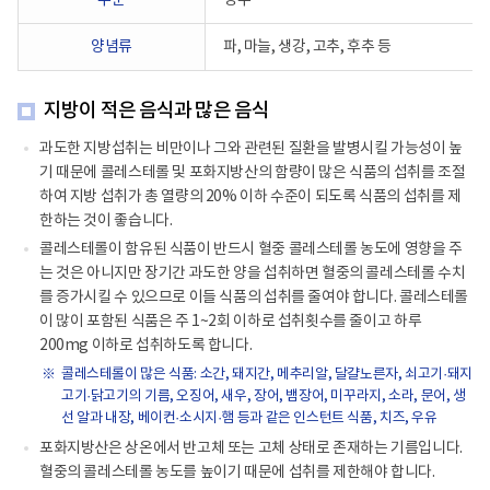
수분
생수
양념류
파, 마늘, 생강, 고추, 후추 등
지방이 적은 음식과 많은 음식
과도한 지방섭취는 비만이나 그와 관련된 질환을 발병시킬 가능성이 높
기 때문에 콜레스테롤 및 포화지방산의 함량이 많은 식품의 섭취를 조절
하여 지방 섭취가 총 열량의 20% 이하 수준이 되도록 식품의 섭취를 제
한하는 것이 좋습니다.
콜레스테롤이 함유된 식품이 반드시 혈중 콜레스테롤 농도에 영향을 주
는 것은 아니지만 장기간 과도한 양을 섭취하면 혈중의 콜레스테롤 수치
를 증가시킬 수 있으므로 이들 식품의 섭취를 줄여야 합니다. 콜레스테롤
이 많이 포함된 식품은 주 1~2회 이하로 섭취횟수를 줄이고 하루
200mg 이하로 섭취하도록 합니다.
콜레스테롤이 많은 식품: 소간, 돼지간, 메추리알, 달걀노른자, 쇠고기·돼지
고기·닭고기의 기름, 오징어, 새우, 장어, 뱀장어, 미꾸라지, 소라, 문어, 생
선 알과 내장, 베이컨·소시지·햄 등과 같은 인스턴트 식품, 치즈, 우유
포화지방산은 상온에서 반고체 또는 고체 상태로 존재하는 기름입니다.
혈중의 콜레스테롤 농도를 높이기 때문에 섭취를 제한해야 합니다.