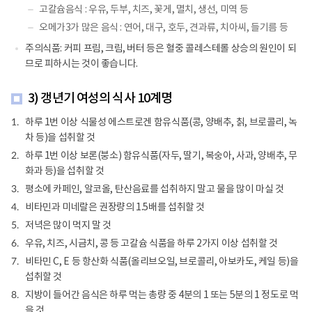
고칼슘음식 : 우유, 두부, 치즈, 꽃게, 멸치, 생선, 미역 등
오메가3가 많은 음식 : 연어, 대구, 호두, 견과류, 치아씨, 들기름 등
주의식품: 커피 프림, 크림, 버터 등은 혈중 콜레스테롤 상승의 원인이 되
므로 피하시는 것이 좋습니다.
3) 갱년기 여성의 식사 10계명
하루 1번 이상 식물성 에스트로겐 함유식품(콩, 양배추, 칡, 브로콜리, 녹
1.
차 등)을 섭취할 것
하루 1번 이상 보론(붕소) 함유식품(자두, 딸기, 복숭아, 사과, 양배추, 무
2.
화과 등)을 섭취할 것
평소에 카페인, 알코올, 탄산음료를 섭취하지 말고 물을 많이 마실 것
3.
비타민과 미네랄은 권장량의 1.5배를 섭취할 것
4.
저녁은 많이 먹지 말 것
5.
우유, 치즈, 시금치, 콩 등 고칼슘 식품을 하루 2가지 이상 섭취할 것
6.
비타민 C, E 등 항산화 식품(올리브오일, 브로콜리, 아보카도, 케일 등)을
7.
섭취할 것
지방이 들어간 음식은 하루 먹는 총량 중 4분의 1 또는 5분의 1 정도로 먹
8.
을 것