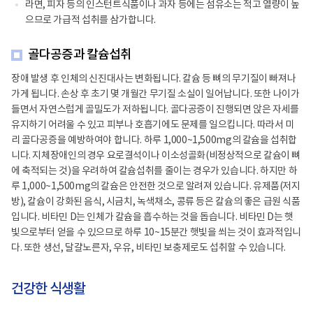
라면, 피자 등의 인스턴트식품이나 과자 등에는 섬유소는 적고 열량이 높
으므로 가급적 섭취를 삼가합니다.
골다공증과 칼슘섭취
장애 발생 후 인체의 신진대사는 변화됩니다. 칼슘 등 뼈의 무기질이 빠져나
가게 됩니다. 손상 후 초기 몇 개월간 무기질 소실이 일어납니다. 또한 나이가
들면서 자연스럽게 골밀도가 저하됩니다. 골다공증이 진행되면 앉은 자세를
유지하기 어려울 수 있고 피부나 호흡기에도 문제를 일으킵니다. 따라서 미
리 골다공증을 예방하여야 합니다. 하루 1,000~1,500mg의 칼슘을 섭취합
니다. 지체장애인의 경우 요로결석이나 이소성골화(비정상적으로 칼슘이 뼈
에 축적되는 것)을 우려하여 칼슘섭취를 줄이는 경우가 있습니다. 하지만 하
루 1,000~1,500mg의 칼슘은 안전한 것으로 알려져 있습니다. 유제품(저지
방), 칼슘이 강화된 음식, 시금치, 녹색채소, 콩류 등은 칼슘의 좋은 급원 식품
입니다. 비타민 D는 인체가 칼슘을 흡수하는 것을 돕습니다. 비타민 D는 햇
빛으로부터 얻을 수 있으므로 하루 10~15분간 햇빛을 쐬는 것이 효과적입니
다. 또한 생선, 달걀노른자, 우유, 비타민 보충제로도 섭취할 수 있습니다.
건강한 식생활