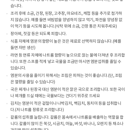
습니다.
조리 후에 소금, 간장, 된장, 고추장, 마요네즈, 케첩 등을 추가로 첨가하
지 않습니다. 예를 들면 비빔밥을 양념하지 않고 먹기, 파전을 양념장 없
이 먹기 등을 시도해 봅니다.(식탁 위에 소금, 간장 통은 치워주세요)
장아찌, 젓갈 등은 되도록 피합니다.
식품 자체에 염분의 함량이 높은 것은 재료로 선택하지 않습니다.(예를
들면 자반 생선)
라면 등 면류 자체에 나트륨 함량이 높으므로 끊는 물에 더쳐낸 후 조리합
니다. 또한 스프를 적게 넣고 국물을 조금만 마시면 염분섭취를 줄일 수
있습니다.
염분의 사용을 줄이기 위해서는 조림은 피하는 것이 좋습니다.(단, 조림
은 열량을 줄일 수 있습니다)
국은 찌개나 된장국 대신 염분이 적은 맑은 국으로 조리합니다. 또한 국이
나 찌개를 드실 때에는 국물보다는 건더기 위주로 드세요
김치는 염분이 적은 겉절이나 나박김치, 백김치, 동치미 등을 섭취합니
다.(저 나트륨 장류로 조리합니다)
칼륨의 섭취를 늘립니다. 칼륨은 몸속에서 나트륨을 배출하는 역할을 합
니다. 칼륨이 많이 든 쑥갓, 시금치, 마늘, 버섯, 바나나, 오렌지 등 채소나