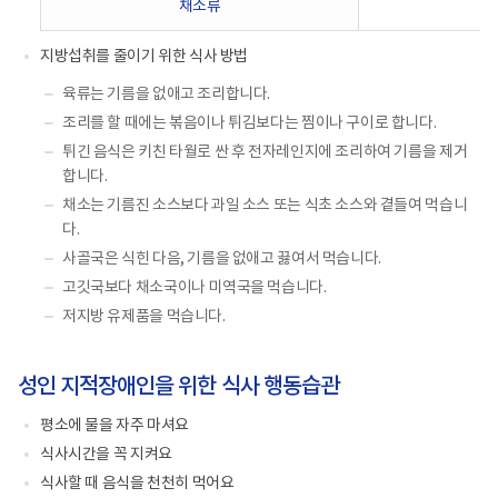
채소류
소
관
지방섭취를 줄이기 위한 식사 방법
리
-
육류는 기름을 없애고 조리합니다.
물,
조리를 할 때에는 볶음이나 튀김보다는 찜이나 구이로 합니다.
곡
튀긴 음식은 키친 타월로 싼 후 전자레인지에 조리하여 기름을 제거
류,
합니다.
고
채소는 기름진 소스보다 과일 소스 또는 식초 소스와 곁들여 먹습니
기
다.
·
생
사골국은 식힌 다음, 기름을 없애고 끓여서 먹습니다.
선
고깃국보다 채소국이나 미역국을 먹습니다.
·
저지방 유제품을 먹습니다.
달
걀
·
성인 지적장애인을 위한 식사 행동습관
콩
평소에 물을 자주 마셔요
류,
우
식사시간을 꼭 지켜요
유
식사할 때 음식을 천천히 먹어요