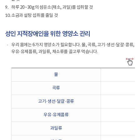
하루 20~30g의 섬유소(채소, 과일)를 섭취할 것
9.
소금과 설탕 섭취를 줄일 것
10.
성인 지적장애인을 위한 영양소 관리
우리 몸에는 6가지 영양소가 필요합니다. 물, 곡류, 고기·생선·달걀·콩류,
우유·유제품류, 과일류, 채소류를 골고루 먹습니다.
성
인
물
지
적
곡류
장
애
고기·생선·달걀·콩류
인
을
우유·유제품류
위
한
과일류
영
양