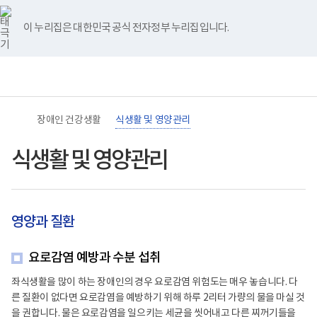
바
너
본
본
유
블
인
페
홈
로
비
문
문
튜
로
스
이
가
767px
시
종
브
그
타
스
이 누리집은 대한민국 공식 전자정부 누리집입니다.
기
이
작
료
그
북
메
하
램
뉴
(책
임
운
영
기
관)
장애인 건강생활
식생활 및 영양관리
보
건
복
식생활 및 영양관리
지
부
국
립
재
영양과 질환
활
원
장
애
요로감염 예방과 수분 섭취
인
건
좌식생활을 많이 하는 장애인의 경우 요로감염 위험도는 매우 놓습니다. 다
강
른 질환이 없다면 요로감염을 예방하기 위해 하루 2리터 가량의 물을 마실 것
및
재
을 권합니다. 물은 요로감염을 일으키는 세균을 씻어내고 다른 찌꺼기들을