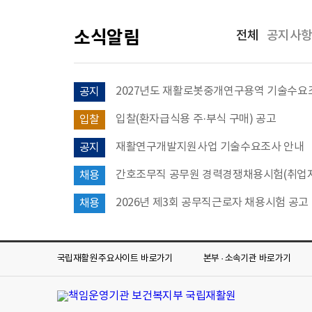
소식알림
전체
공지사
2027년도 재활로봇중개연구용역 기술수요조사
공지
입찰(환자급식용 주·부식 구매) 공고
입찰
재활연구개발지원사업 기술수요조사 안내
공지
채용
2026년 제3회 공무직근로자 채용시험 공고
채용
국립재활원 주요사이트
바로가기
본부 · 소속기관
바로가기