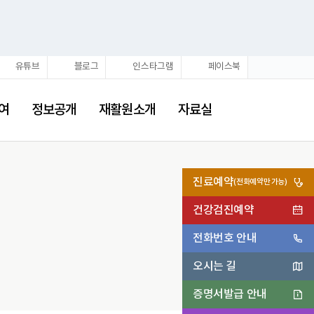
유튜브
블로그
인스타그램
페이스북
여
정보공개
재활원소개
자료실
진료예약
(전화예약만 가능)
건강검진예약
전화번호 안내
오시는 길
증명서발급 안내