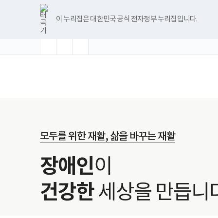
바
글
글
글
너
검
한
파
pdf
플
유
블
인
페
로
자
자
자
비
색
글
워
뷰
래
튜
로
스
이
가
크
크
크
1180px
어
뷰
포
어
시
브
그
타
스
이 누리집은 대한민국 공식 전자정부 누리집입니다.
기
기
기
기
이
어
인
프
뷰
그
북
메
확
초
축
상
프
트
로
어
램
뉴
대
기
소
로
뷰
그
프
화
그
어
램
로
램
프
다
그
(책
전
다
로
운
램
임
체
운
그
로
다
운
메
로
램
드
운
영
뉴
드
다
로
기
운
드
관)
로
보
드
건
복
검
지
모두를 위한 재활, 삶을 바꾸는 재활
색
부
국
립
장애인
이
재
활
원
로
건강한
세상을 만듭니다
고