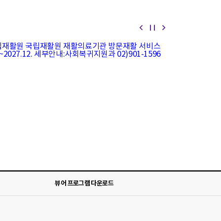
팝
팝
팝
업
업
업
존
존
존
배
배
배
너
너
너
롤
롤
롤
링
링
링
이
정
다
전
지
음
보
보
기
기
뷰어 프로그램 다운로드