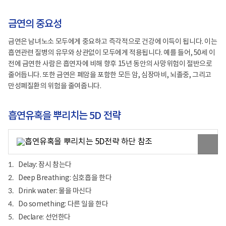
활
물
정
을
보
마
금연의 중요성
포
신
털
다
금연은 남녀노소 모두에게 중요하고 즉각적으로 건강에 이득이 됩니다. 이는
로
Do
고
Something
흡연관련 질병의 유무와 상관없이 모두에게 적용됩니다. 예를 들어, 50세 이
다
전에 금연한 사람은 흡연자에 비해 향후 15년 동안의 사망위험이 절반으로
른
줄어듭니다. 또한 금연은 폐암을 포함한 모든 암, 심장마비, 뇌졸중, 그리고
일
을
만성폐질환의 위험을 줄여줍니다.
한
다
Declare
흡연유혹을 뿌리치는 5D 전략
선
언
하
원
다
본
이
미
Delay: 잠시 참는다
1.
지
Deep Breathing: 심호흡을 한다
보
2.
기
Drink water: 물을 마신다
3.
Do something: 다른 일을 한다
4.
Declare: 선언한다
5.