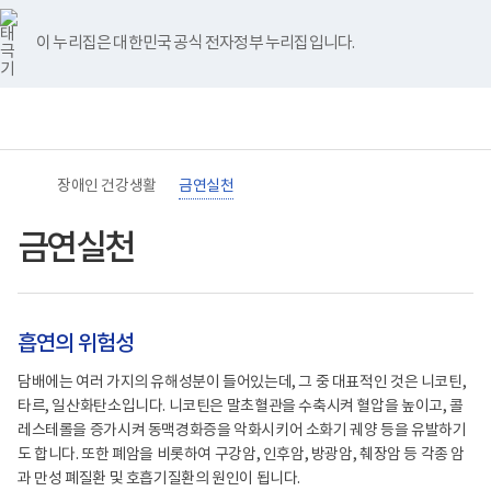
바
너
본
흡
본
유
블
인
페
홈
로
비
문
연
문
튜
로
스
이
가
767px
시
유
종
브
그
타
스
이 누리집은 대한민국 공식 전자정부 누리집입니다.
기
이
작
혹
료
그
북
메
하
을
램
뉴
(책
뿌
임
리
운
치
영
는
기
5D
관)
전
장애인 건강생활
금연실천
보
략
건
Delay
복
잠
금연실천
지
시
부
참
국
는
립
다
재
Deep
흡연의 위험성
활
Breathing
원
심
장
호
담배에는 여러 가지의 유해성분이 들어있는데, 그 중 대표적인 것은 니코틴,
애
흡
타르, 일산화탄소입니다. 니코틴은 말초혈관을 수축시켜 혈압을 높이고, 콜
인
을
건
한
레스테롤을 증가시켜 동맥경화증을 악화시키어 소화기 궤양 등을 유발하기
강
다
도 합니다. 또한 폐암을 비롯하여 구강암, 인후암, 방광암, 췌장암 등 각종 암
및
Drink
과 만성 폐질환 및 호흡기질환의 원인이 됩니다.
재
Water