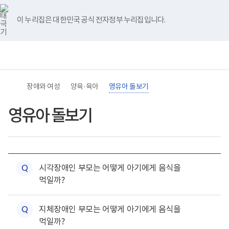
바
너
본
본
유
블
인
페
홈
로
비
문
문
튜
로
스
이
가
767px
시
종
브
그
타
스
이 누리집은 대한민국 공식 전자정부 누리집입니다.
기
이
작
료
그
북
메
하
램
뉴
(책
임
운
영
기
관)
장애와 여성
양육·육아
영유아 돌보기
보
건
복
영유아 돌보기
지
부
국
립
재
하
활
위
원
시각장애인 부모는 어떻게 아기에게 음식을
질
Q
메
장
먹일까?
뉴
애
문
목
인
록
하
건
열
위
강
지체장애인 부모는 어떻게 아기에게 음식을
질
Q
기
메
및
먹일까?
뉴
재
문