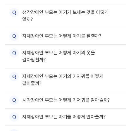
목
활
록
하
정
열
위
보
청각장애인 부모는 아기가 보채는 것을 어떻게
질
Q
기
메
포
알까?
뉴
털
문
목
로
록
고
하
열
위
지체장애인 부모는 어떻게 아기를 달랠까?
질
Q
기
메
뉴
문
하
목
위
지체장애인 부모는 어떻게 아기의 옷을
질
Q
록
메
열
갈아입힐까?
뉴
문
기
목
록
하
열
위
지체장애인 부모는 아기의 기저귀를 어떻게
질
Q
기
메
갈아줄까?
뉴
문
목
록
하
열
위
시각장애인 부모는 어떻게 기저귀를 갈아줄까?
질
Q
기
메
뉴
문
하
목
위
지체장애인 부모는 아기를 어떻게 안아줄까?
질
Q
록
메
열
뉴
문
기
하
목