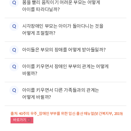
위
몸을 빨리 움직이기 어려운 부모는 어떻게
질
Q
록
메
열
아이를 따라다닐까?
뉴
문
기
목
록
하
열
위
시각장애인 부모는 아이가 돌아다니는 것을
질
Q
기
메
어떻게 조절할까?
뉴
문
목
록
하
열
위
아이들은 부모의 장애를 어떻게 받아들일까?
질
Q
기
메
뉴
문
하
목
위
아이를 키우면서 장애인 부부의 관계는 어떻게
질
Q
록
메
열
바뀔까?
뉴
문
기
목
록
하
열
위
아이를 키우면서 다른 가족들과의 관계는
질
Q
기
메
어떻게 바뀔까?
뉴
문
목
록
열
출처: 40주의 우주_장애인 부부를 위한 임신·출산 매뉴얼(보건복지부, 2019)
기
바로가기
새
창