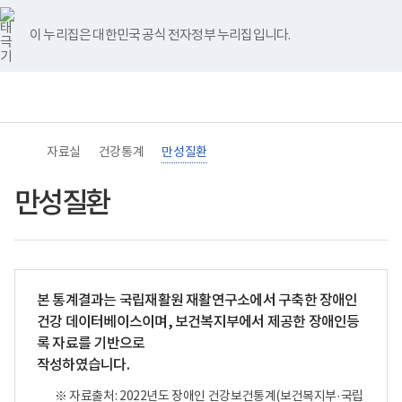
바
너
본
비
고
당
본
유
블
인
페
홈
로
비
문
만
혈
뇨
문
튜
로
스
이
가
767px
시
율
압
병
종
브
그
타
스
이 누리집은 대한민국 공식 전자정부 누리집입니다.
기
이
작
(만
전
전
료
그
북
메
하
20
체
체
램
뉴
(책
세
(장
(장
임
이
애
애
운
상)
인:50.3%
인
영
전
/
24.4%
기
체
비
/
관)
(장
장
비
자료실
건강통계
만성질환
보
애
애
장
건
인:45.1%
인:27.7%)
애
복
/
연
인:11.5%)
만성질환
지
비
령
20-
부
장
별
29
국
애
20-
세
립
인:39.1%)
29
(장
재
연
세
애
활
령
(장
인:3.3%
원
별
애
/
본 통계결과는 국립재활원 재활연구소에서 구축한 장애인
장
20-
인:9.2%
비
건강 데이터베이스이며, 보건복지부에서 제공한 장애인등
애
29
/
장
인
세
비
애
록 자료를 기반으로
건
(장
장
인:1.1%)
작성하였습니다.
강
애
애
30-
및
인:43.1%
인:4.5%)
39
재
/
30-
세
※ 자료출처: 2022년도 장애인 건강보건통계(보건복지부·국립