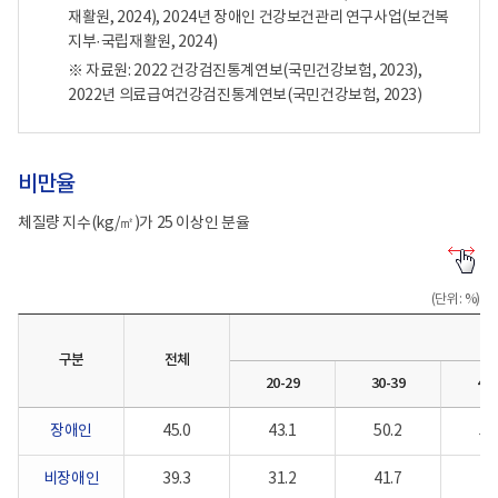
활
비
39
(장
재활원, 2024), 2024년 장애인 건강보건관리 연구사업(보건복
정
장
세
애
지부·국립재활원, 2024)
보
애
(장
인:6.7%
포
인:31.2%)
애
/
※ 자료원: 2022 건강검진통계연보(국민건강보험, 2023),
털
30-
인:16.1%
비
2022년 의료급여건강검진통계연보(국민건강보험, 2023)
로
39
/
장
고
세
비
애
(장
장
인:3.0%)
애
애
40-
인:50.2%
인:10.0%)
49
비만율
/
40-
세
비
49
(장
장
세
애
체질량 지수(kg/㎡)가 25 이상인 분율
애
(장
인:13.4%
비
인:41.7%)
애
/
만
40-
인:29.0%
비
율-
49
/
장
(단위: %)
구
세
비
애
분,
(장
장
인:7.5%)
전
애
애
50-
구분
전체
체,
인:50.4%
인:19.6%)
59
연
/
50-
세
20-29
30-39
40-
령
비
59
(장
별
장
세
애
장애인
45.0
43.1
50.2
50
구
애
(장
인:21.3%
성
인:41.7%)
애
/
50-
인:40.3%
비
비장애인
39.3
31.2
41.7
41
59
/
장