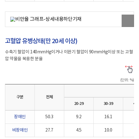
세
비
애
(장
장
인:13.6%)
애
애
60-
원
인:46.0%
인:31.3%)
69
본
/
60-
세
이
비
69
(장
미
장
세
애
지
애
(장
인:27.4%
고혈압 유병상태(만 20세 이상)
보
인:39.4%)
애
/
기
60-
인:52.8%
비
69
/
장
수축기 혈압이 140mmHg이거나 이완기 혈압이 90mmHg이상 또는 고혈
세
비
애
압 약물을 복용한 분율
(장
장
인:20.3%)
애
애
70-
고
인:44.0%
인:45.5%)
79
혈
/
70-
세
압
(단위: %)
비
79
(장
유
장
세
애
병
애
(장
인:31.7%
상
인:39.2%)
애
/
구분
전체
태
70-
인:66.3%
비
(만
20-29
30-39
40-
79
/
장
20
세
비
애
세
(장
장
인:26.9%)
장애인
50.3
9.2
16.1
29
이
애
애
80+세
상)-
인:45.1%
인:62.2%)
(장
구
비장애인
27.7
4.5
10.0
19
/
80+세
애
분,
비
(장
인:30.5%
전