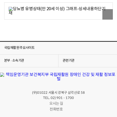
연
령
별
원
구
본
성
이
미
지
보
기
국립재활원 주요사이트
본부 · 소속기관
관련기관
(우)
서울시 강북구 삼각산로
01022
58
TEL. 02) 901 - 1700
오시는 길
전화번호