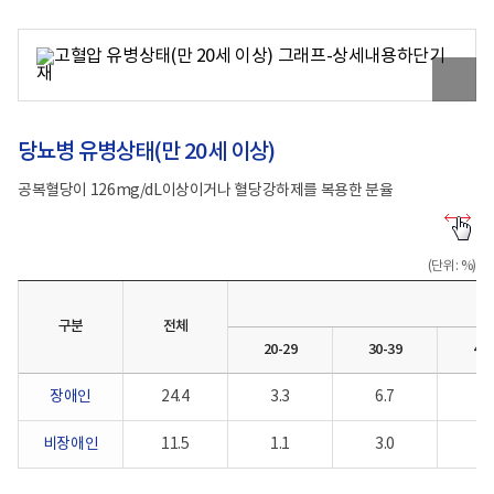
장
애
/
체,
애
인:73.1%
비
연
인:40.3%)
/
장
령
80+세
비
애
별
원
(장
장
인:28.0%)
본
애
애
이
인:38.9%
인:71.8%)
미
/
지
당뇨병 유병상태(만 20세 이상)
비
보
장
기
애
공복혈당이 126mg/dL이상이거나 혈당강하제를 복용한 분율
인:34.9%)
당
뇨
병
(단위: %)
유
병
상
구분
전체
태
(만
20-29
30-39
40-
20
세
장애인
24.4
3.3
6.7
13
이
상)-
구
비장애인
11.5
1.1
3.0
7.
분,
전
체,