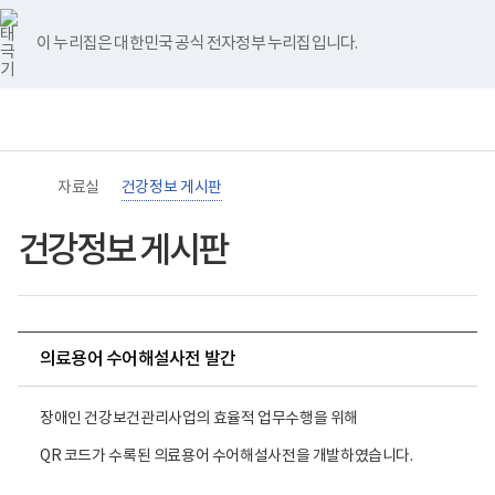
바
너
유
블
인
페
홈
로
비
튜
로
스
이
가
767px
브
그
타
스
이 누리집은 대한민국 공식 전자정부 누리집입니다.
기
이
그
북
메
하
램
뉴
(책
임
운
영
기
관)
자료실
건강정보 게시판
보
건
복
건강정보 게시판
지
부
국
립
재
활
의료용어 수어해설사전 발간
원
장
애
인
장애인 건강보건관리사업의 효율적 업무수행을 위해
건
강
QR 코드가 수록된 의료용어 수어해설사전을 개발하였습니다.
및
재