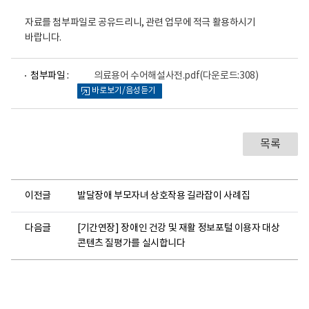
활
정
자료를 첨부파일로 공유드리니, 관련 업무에 적극 활용하시기
보
포
바랍니다.
털
로
파
고
첨부파일 :
의료용어 수어해설사전.pdf
(다운로드:308)
일
바로보기/음성듣기
뷰
어
로
목록
이전글
발달장애 부모자녀 상호작용 길라잡이 사례집
다음글
[기간연장] 장애인 건강 및 재활 정보포털 이용자 대상
콘텐츠 질평가를 실시합니다