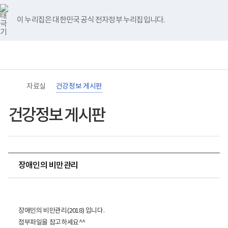
바
너
유
블
인
페
홈
로
비
튜
로
스
이
가
767px
브
그
타
스
이 누리집은 대한민국 공식 전자정부 누리집입니다.
기
이
그
북
메
하
램
뉴
(책
임
운
영
기
관)
자료실
건강정보 게시판
보
건
복
건강정보 게시판
지
부
국
립
재
활
장애인의 비만관리
원
장
애
인
건
강
장애인의 비만관리(2018) 입니다.
및
첨부파일을 참고하세요^^
재