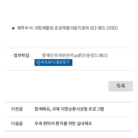
활
정
보
포
털
로
★ 제작부서: 국립재활원 공공재활의료지원과 (02-901-1592)
고
파
첨부파일 :
장애인의 비만관리.pdf
(다운로드:861)
일
바로보기/음성듣기
뷰
어
로
목록
이전글
함께해요, 과제 지향순환식운동 프로그램
다음글
우측 편마비 환자를 위한 실내체조