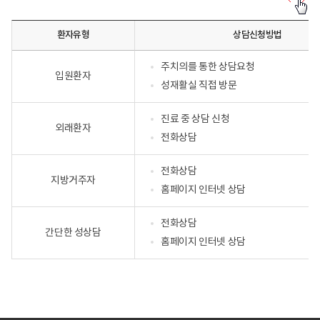
성
재
활
환자유형
상담신청방법
상
담
신
주치의를 통한 상담요청
청
입원환자
방
성재활실 직접 방문
법
-
환
진료 중 상담 신청
자
외래환자
전화상담
유
형
에
전화상담
따
지방거주자
른
홈페이지 인터넷 상담
상
담
신
전화상담
청
간단한 성상담
방
홈페이지 인터넷 상담
법
및
상
담
문
의