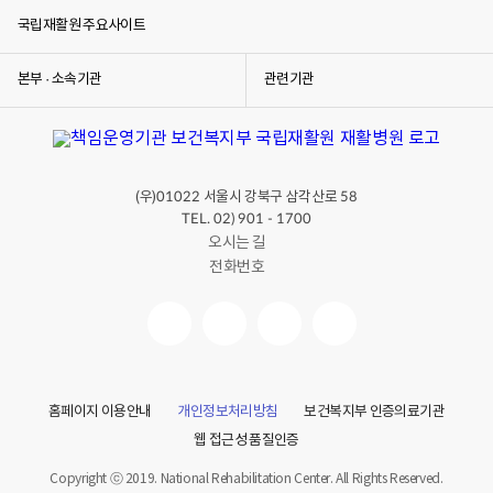
정
보
국립재활원 주요사이트
를
알
려
본부 · 소속기관
관련기관
드
립
니
다.
(우)
서울시 강북구 삼각산로
01022
58
TEL. 02) 901 - 1700
오시는 길
전화번호
홈페이지 이용안내
개인정보처리방침
보건복지부 인증의료기관
웹 접근성 품질인증
Copyright ⓒ 2019. National Rehabilitation Center. All Rights Reserved.