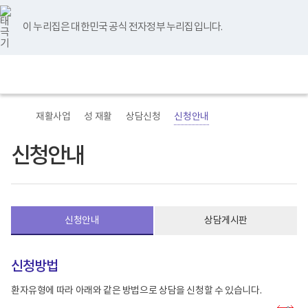
바
너
본
본
유
블
인
페
홈
로
비
문
문
튜
로
스
이
가
767px
시
종
브
그
타
스
이 누리집은 대한민국 공식 전자정부 누리집입니다.
기
이
작
료
그
북
메
하
램
뉴
(책
전
통
임
체
합
운
메
검
영
뉴
색
기
관)
재활사업
성 재활
상담신청
신청안내
보
건
복
신청안내
지
부
국
립
재
활
신청안내
상담게시판
원
재
활
병
신청방법
원
로
고
환자유형에 따라 아래와 같은 방법으로 상담을 신청할 수 있습니다.