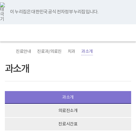
바
너
본
본
유
블
인
페
홈
로
비
문
문
튜
로
스
이
가
767px
시
종
브
그
타
스
이 누리집은 대한민국 공식 전자정부 누리집입니다.
기
이
작
료
그
북
메
하
램
뉴
(책
전
통
임
체
합
운
메
검
영
뉴
색
기
관)
진료안내
진료과/의료진
치과
과소개
보
건
복
과소개
지
부
국
립
재
활
과소개
원
재
활
의료진소개
병
원
로
진료시간표
고