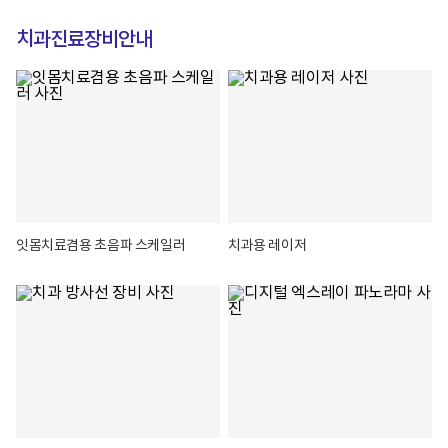
창
치과진료장비안내
잇몸치료겸용 초음파 스케일러
치과용 레이저