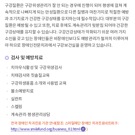
구강질환은 구강위생관리가 잘 안 되는 경우에 진행이 되어 평생에 걸쳐 계
속적으로 나빠지게 되는 만성질환으로 다른 질병과 마찬가지로 적절한 예방
과 조기치료가 건강한 구강상태를 유지하는데 필수적입니다. 대부분의 구강
질환은 예방될 수 있고 또한, 치료 후에도 계속관리가 뒷받침 되어야 건강한
구강상태를 유지할 수 있습니다. 구강건강상태가 악화되기 쉬운 여러 가지
소인을 갖고 있는 장애인들은 비장애인보다도 예방관리가 철저히 이루어져
야 하므로 장애인전문치과에서 구강보건실을 운영하고 있습니다.
검사 및 예방치료
치아우식활성 및 구강위생검사
치태검사와 칫솔질교육
구강위생용품 소개와 사용법 교육
불소예방치료
실란트
스켈링
계속관리·평생관리상담
전국 장애인 치과진료 기관 안내(참조: 스마일재단 장애인 치과진료네트워크 :
http://www.smilefund.org/business_02.html
새
)