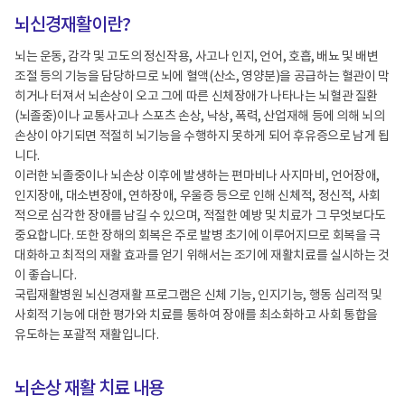
뇌신경재활이란?
뇌는 운동, 감각 및 고도의 정신작용, 사고나 인지, 언어, 호흡, 배뇨 및 배변
조절 등의 기능을 담당하므로 뇌에 혈액(산소, 영양분)을 공급하는 혈관이 막
히거나 터져서 뇌손상이 오고 그에 따른 신체장애가 나타나는 뇌혈관 질환
(뇌졸중)이나 교통사고나 스포츠 손상, 낙상, 폭력, 산업재해 등에 의해 뇌의
손상이 야기되면 적절히 뇌기능을 수행하지 못하게 되어 후유증으로 남게 됩
니다.
이러한 뇌졸중이나 뇌손상 이후에 발생하는 편마비나 사지마비, 언어장애,
인지장애, 대소변장애, 연하장애, 우울증 등으로 인해 신체적, 정신적, 사회
적으로 심각한 장애를 남길 수 있으며, 적절한 예방 및 치료가 그 무엇보다도
중요합니다. 또한 장해의 회복은 주로 발병 초기에 이루어지므로 회복을 극
대화하고 최적의 재활 효과를 얻기 위해서는 조기에 재활치료를 실시하는 것
이 좋습니다.
국립재활병원 뇌신경재활 프로그램은 신체 기능, 인지기능, 행동 심리적 및
사회적 기능에 대한 평가와 치료를 통하여 장애를 최소화하고 사회 통합을
유도하는 포괄적 재활입니다.
뇌손상 재활 치료 내용