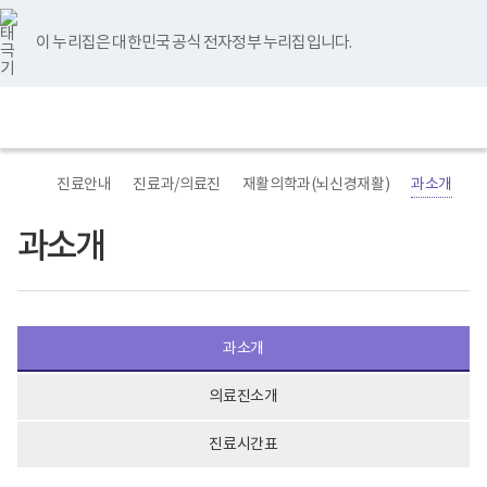
바
너
본
본
유
블
인
페
홈
로
비
문
문
튜
로
스
이
가
767px
시
종
브
그
타
스
이 누리집은 대한민국 공식 전자정부 누리집입니다.
기
이
작
료
그
북
메
하
램
뉴
(책
전
통
임
체
합
운
메
검
영
뉴
색
기
관)
진료안내
진료과/의료진
재활의학과(뇌신경재활)
과소개
보
건
복
과소개
지
부
국
립
재
활
과소개
원
재
활
의료진소개
병
원
로
진료시간표
고