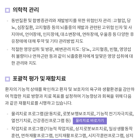
의학적 관리
동반질환 및 합병증관리와 재발방지를 위한 위험인자 관리 : 고혈압, 당
뇨, 심장질환, 고지혈증 등의 뇌졸중의 재발과 관련된 고위험 인자 및 사
지마비, 언어장애, 인지장애, 대소변장애, 연하장애, 우울증 등 다양한 후
유장애에 대해 투약 및 기타 관리방법 지도
적절한 영양섭취 및 방광, 배변관리 지도 : 당뇨, 고지혈증, 빈혈, 영양섭
취 불량이나 연하곤란 등과 같이 뇌졸중환자에게 알맞은 영양 섭취에 대
한 관리와 지도
포괄적 평가 및 재활치료
환자의 기능적 상태를 확인하고 환자 및 보호자의 욕구와 생활환경을 감안하
여 적합한 치료 방향과 치료 목표를 설정하여 기능향상과 회복을 위해 다음
과 같은 재활치료를 시행하고 있습니다.
물리치료 프로그램(운동치료, 로봇보행보조치료, 기능적 전기자극치료,
열전기치료, 건강증진프로그램 등)
물리치료 바로가기
작업치료 프로그램(기능적 작업치료, 상지로봇보조치료, 일상생활동작
훈련, 연하재활프로그램, 인지재활프로그램, 시지각훈련프로그램, 상지