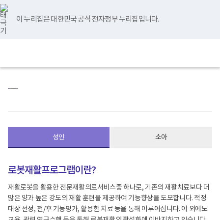
바
너
본
본
유
블
인
페
홈
로
비
문
문
튜
로
스
이
가
767px
시
종
브
그
타
스
이 누리집은 대한민국 공식 전자정부 누리집입니다.
기
이
작
료
그
북
메
하
램
뉴
(책
전
통
임
체
합
운
메
검
영
뉴
색
기
관)
보
건
복
지
부
국
립
성인
소아
재
활
원
재
로봇재활프로그램이란?
활
병
재활로봇을 활용한 전문재활의료서비스중 하나로, 기존의 재활치료보다 더
원
많은 양과 높은 강도의 재활 훈련을 제공하여 기능향상을 도모합니다. 적정
로
고
대상 선정, 전/후 기능평가, 활용한 치료 등을 통해 이루어집니다. 이 외에도