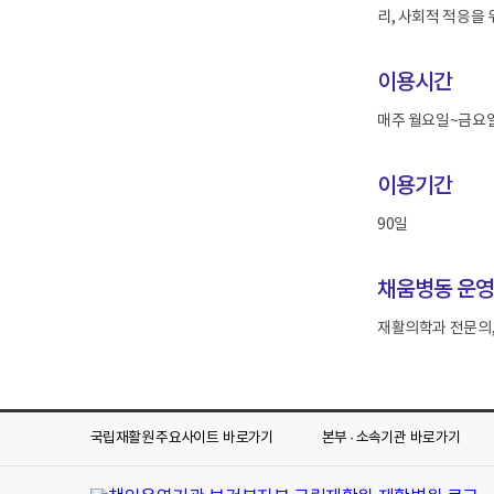
리, 사회적 적응을
이용시간
매주 월요일~금요일(0
이용기간
90일
채움병동 운
재활의학과 전문의,
국립재활원 주요사이트
바로가기
본부 · 소속기관
바로가기