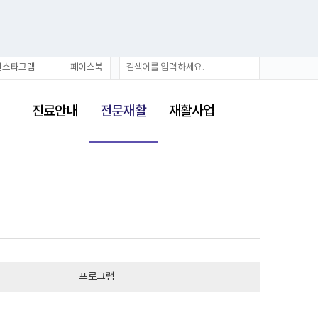
검
검
인스타그램
페이스북
색
색
어
선
택
진료안내
전문재활
재활사업
됨
프로그램