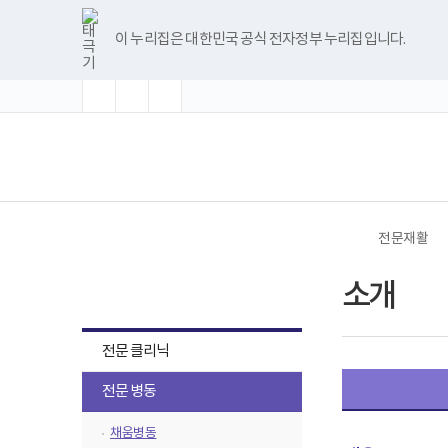
바
글
글
글
너
본
본
한
파
pdf
플
유
블
인
페
홈
로
자
자
자
비
문
문
글
워
뷰
래
튜
로
스
이
가
크
크
크
1180px
시
종
뷰
포
어
시
브
그
타
스
이 누리집은 대한민국 공식 전자정부 누리집입니다.
기
기
기
기
이
작
료
어
인
프
뷰
그
북
메
확
초
축
상
프
트
로
어
램
뉴
대
기
소
로
뷰
그
프
화
그
어
램
로
램
프
다
그
(책
전
다
로
운
램
임
체
운
그
로
다
운
메
로
램
드
운
영
뉴
드
다
로
기
운
드
관)
로
보
드
건
전문재활
복
지
전문재활
부
소개
국
립
재
하
활
전문 클리닉
원
위
재
하
메
전문 병동
활
위
병
뉴
원
메
채움병동
목
로