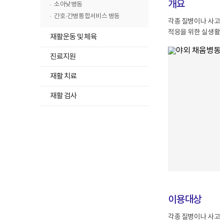
뉴
개요
고
록
소아낮병동
목
펼
간호·간병통합서비스 병동
각종 질병이나 사고
록
치
적응을 위한 실생활
하
접
재활운동 및 체육
기
위
기
하
메
진료지원
위
뉴
하
메
재활 치료
목
위
뉴
록
메
재활 검사
목
펼
뉴
록
치
목
펼
기
록
치
펼
기
치
기
이용대상
각종 질병이나 사고