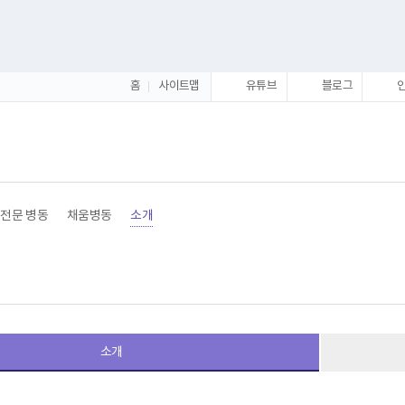
홈
사이트맵
유튜브
블로그
전문 병동
채움병동
소개
소개