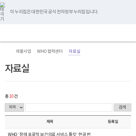
바
너
자
유
블
인
페
홈
로
비
료
튜
로
스
이
가
767px
실
브
그
타
스
이 누리집은 대한민국 공식 전자정부 누리집입니다.
기
이
게
그
북
메
하
시
램
뉴
(책
물
전
통
임
목
체
합
운
록
메
검
영
-
뉴
색
기
번
관)
호,
재활사업
WHO 협력센터
자료실
보
제
건
목,
복
작
자료실
지
성
부
자,
국
등
립
록
재
일,
활
첨
총
10
건
원
부,
재
조
활
회
병
수
원
내
제목
등록일
로
용
고
이
보
WHO ´장애 포괄적 보건의료 서비스 툴킷´ 한글 번