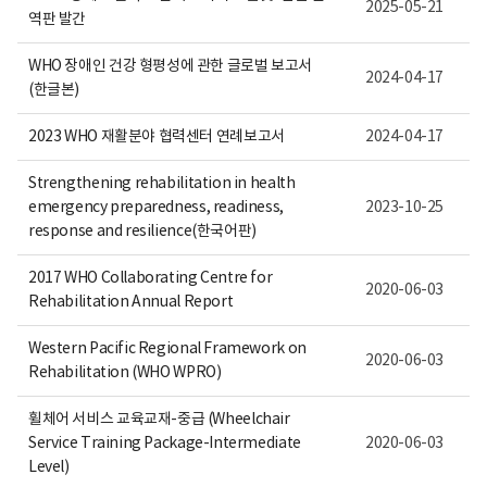
여
2025-05-21
역판 발간
집
니
다.
WHO 장애인 건강 형평성에 관한 글로벌 보고서
2024-04-17
(한글본)
2023 WHO 재활분야 협력센터 연례보고서
2024-04-17
Strengthening rehabilitation in health
emergency preparedness, readiness,
2023-10-25
response and resilience(한국어판)
2017 WHO Collaborating Centre for
2020-06-03
Rehabilitation Annual Report
Western Pacific Regional Framework on
2020-06-03
Rehabilitation (WHO WPRO)
휠체어 서비스 교육교재-중급 (Wheelchair
Service Training Package-Intermediate
2020-06-03
Level)