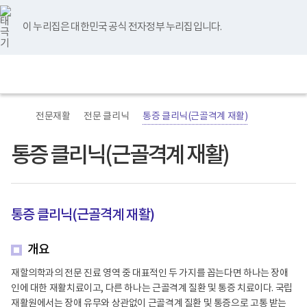
바
너
본
본
유
블
인
페
홈
로
비
문
문
튜
로
스
이
가
767px
시
종
브
그
타
스
이 누리집은 대한민국 공식 전자정부 누리집입니다.
기
이
작
료
그
북
메
하
램
뉴
(책
전
통
임
체
합
운
메
검
영
뉴
색
기
관)
전문재활
전문 클리닉
통증 클리닉(근골격계 재활)
보
건
복
통증 클리닉(근골격계 재활)
지
부
국
립
재
통증 클리닉(근골격계 재활)
활
원
재
활
개요
병
원
재할의학과의 전문 진료 영역 중 대표적인 두 가지를 꼽는다면 하나는 장애
로
인에 대한 재활치료이고, 다른 하나는 근골격계 질환 및 통증 치료이다. 국립
고
재활원에서는 장애 유무와 상관없이 근골격계 질환 및 통증으로 고통 받는