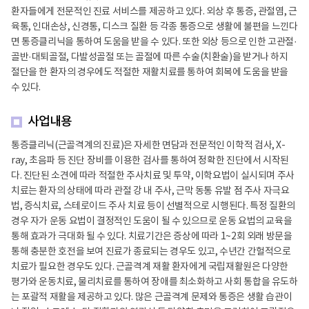
환자들에게 전문적인 진료 서비스를 제공하고 있다. 외상 후 통증, 관절염, 근
육통, 인대손상, 신경통, 디스크 질환 등 각종 통증으로 생활에 불편을 느낀다
면 통증클리닉을 통하여 도움을 받을 수 있다. 또한 외상 등으로 인한 고관절·
골반·대퇴골절, 다발성골절 또는 골절에 따른 수술(치환술)을 받거나 하지
절단을 한 환자의 경우에도 적절한 재활치료를 통하여 회복에 도움을 받을
수 있다.
사업내용
통증클리닉(근골격계의 진료)은 자세한 면담과 전문적인 이학적 검사, X-
ray, 초음파 등 진단 장비를 이용한 검사를 통하여 정확한 진단에서 시작된
다. 진단된 소견에 따라 적절한 주사치료 및 투약, 이학요법이 실시되며 주사
치료는 환자의 상태에 따라 관절 강 내 주사, 근막 동통 유발 점 주사 자극요
법, 증식치료, 스테로이드 주사 치료 등이 선별적으로 시행된다. 특정 질환의
경우 자가 운동 요법이 결정적인 도움이 될 수 있으므로 운동 요법의 교육을
통해 효과가 극대화 될 수 있다. 치료기간은 증상에 따라 1~2회 외래 방문을
통해 충분한 호전을 보여 진료가 종료되는 경우도 있고, 수년간 간헐적으로
치료가 필요한 경우도 있다. 근골격계 재활 환자에게 국립재활원은 다양한
평가와 운동치료, 물리치료를 통하여 장애를 최소화하고 사회 통합을 유도하
는 포괄적 재활을 제공하고 있다. 많은 근골격계 문제와 통증은 생활 습관이