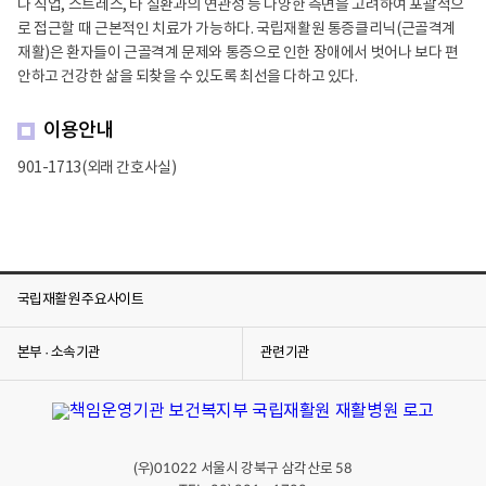
나 직업, 스트레스, 타 질환과의 연관성 등 다양한 측면을 고려하여 포괄적으
로 접근할 때 근본적인 치료가 가능하다. 국립재활원 통증클리닉(근골격계
재활)은 환자들이 근골격계 문제와 통증으로 인한 장애에서 벗어나 보다 편
안하고 건강한 삶을 되찾을 수 있도록 최선을 다하고 있다.
이용안내
901-1713(외래 간호사실)
국립재활원 주요사이트
본부 · 소속기관
관련기관
(우)
서울시 강북구 삼각산로
01022
58