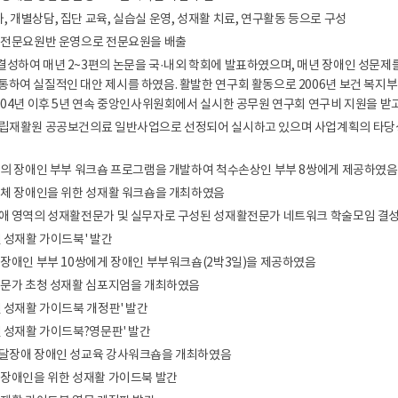
 개별상담, 집단 교육, 실습실 운영, 성재활 치료, 연구활동 등으로 구성
활 전문요원반 운영으로 전문요원을 배출
결성하여 매년 2~3편의 논문을 국·내외 학회에 발표하였으며, 매년 장애인 성문제를
통하여 실질적인 대안 제시를 하였음. 활발한 연구회 활동으로 2006년 보건 복지부 
2004년 이후 5년 연속 중앙인사위원회에서 실시한 공무원 연구회 연구비 지원을 받
국립재활원 공공보건의료 일반사업으로 선정되어 실시하고 있으며 사업계획의 타당성
3일의 장애인 부부 워크숍 프로그램을 개발하여 척수손상인 부부 8쌍에게 제공하였음
 지체 장애인을 위한 성재활 워크숍을 개최하였음
장애 영역의 성재활전문가 및 실무자로 구성된 성재활전문가 네트워크 학술모임 결
인 성재활 가이드북' 발간
중 장애인 부부 10쌍에게 장애인 부부워크숍(2박3일)을 제공하였음
 전문가 초청 성재활 심포지엄을 개최하였음
인 성재활 가이드북 개정판' 발간
인 성재활 가이드북?영문판' 발간
발달장애 장애인 성교육 강사워크숍을 개최하였음
수 장애인을 위한 성재활 가이드북 발간