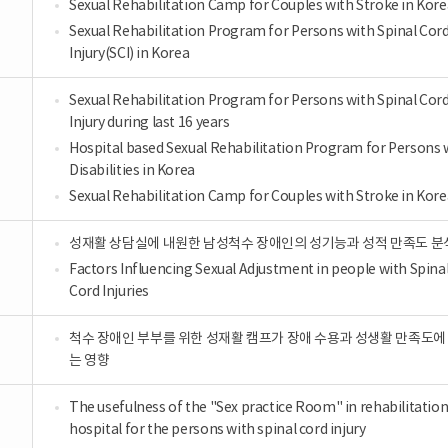
Sexual Rehabilitation Camp for Couples with Stroke in Kore
Sexual Rehabilitation Program for Persons with Spinal Cor
Injury(SCI) in Korea
Sexual Rehabilitation Program for Persons with Spinal Cor
Injury during last 16 years
Hospital based Sexual Rehabilitation Program for Persons 
Disabilities in Korea
Sexual Rehabilitation Camp for Couples with Stroke in Kore
성재활 상담실에 내원한 남성척수 장애인의 성기능과 성적 만족도 분
Factors Influencing Sexual Adjustment in people with Spina
Cord Injuries
척수 장애인 부부를 위한 성재활 캠프가 장애 수용과 성생활 만족도에
는 영향
The usefulness of the "Sex practice Room" in rehabilitatio
hospital for the persons with spinal cord injury