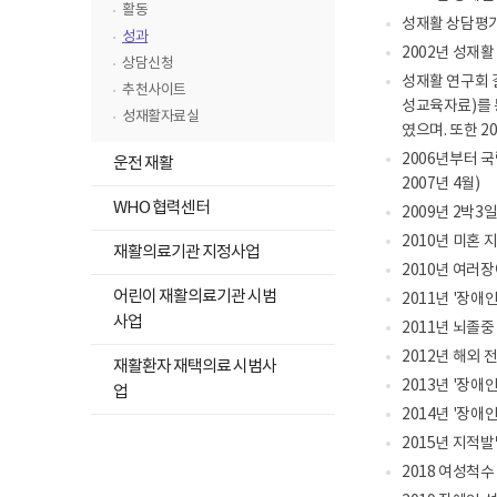
뉴
여
니
고
록
활동
성재활 상담평가,
줍
다.
목
펼
성과
니
2002년 성재
록
다.
치
상담신청
접
성재활 연구회 
기
추천사이트
기
성교육자료)를 
성재활자료실
였으며. 또한 
2006년부터 
운전 재활
2007년 4월)
하
WHO 협력센터
2009년 2박
위
2010년 미혼
하
메
재활의료기관 지정사업
위
2010년 여러
뉴
메
어린이 재활의료기관 시범
2011년 '장애
목
뉴
사업
록
2011년 뇌졸
목
펼
하
2012년 해외
재활환자 재택의료 시범사
록
치
위
2013년 '장애
업
펼
기
메
2014년 '장애
치
뉴
2015년 지적
기
목
2018 여성척
록