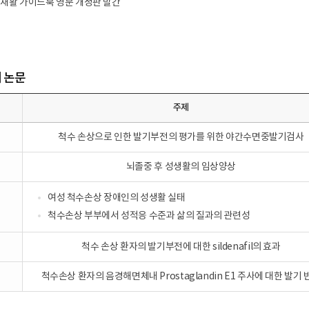
 성재활 가이드북 영문 개정판 발간
 논문
주제
척수 손상으로 인한 발기부전의 평가를 위한 야간수면중발기검사
뇌졸중 후 성생활의 임상양상
여성 척수손상 장애인의 성생활 실태
척수손상 부부에서 성적응 수준과 삶의 질과의 관련성
척수 손상 환자의 발기부전에 대한 sildenafil의 효과
척수손상 환자의 음경해면체내 Prostaglandin E1 주사에 대한 발기 