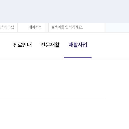
검
검
인스타그램
페이스북
색
색
어
선
택
진료안내
전문재활
재활사업
됨