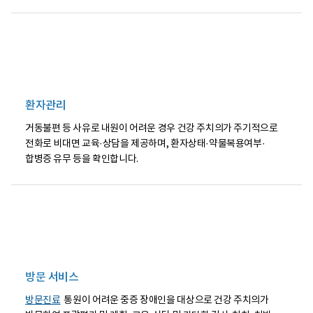
뢰
장
·
애
연
인
계
치
·
과
협
주
진
치
할
의
수
진
환자관리
있
료
다
영
일
역
거동불편 등 사유로 내원이 어려운 경우 건강 주치의가 주기적으로
반
외
전화로 비대면 교육·상담을 제공하며, 환자상태·약물복용여부·
건
의
합병증 유무 등을 확인합니다.
강
진
관
료
리
와
(건
의
강
뢰
주
·
치
연
의)
계
는
·
전
협
반
진
방문 서비스
적
하
건
여
방문진료
통원이 어려운 중증 장애인을 대상으로 건강 주치의가
강
진