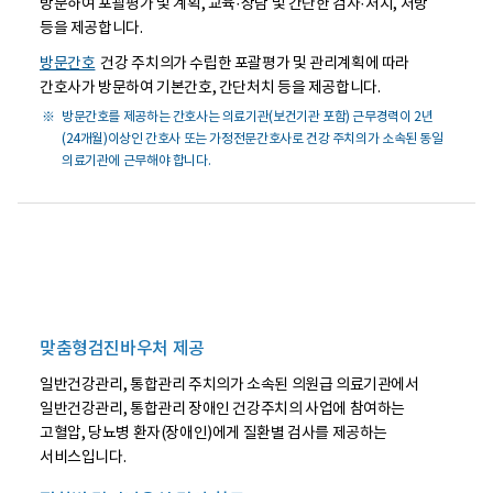
방문하여 포괄평가 및 계획, 교육·상담 및 간단한 검사·처치, 처방
관
료
리
할
등을 제공합니다.
로
수
포
있
방문간호
건강 주치의가 수립한 포괄평가 및 관리계획에 따라
괄
다.
간호사가 방문하여 기본간호, 간단처치 등을 제공합니다.
평
가
방문간호를 제공하는 간호사는 의료기관(보건기관 포함) 근무경력이 2년
및
(24개월)이상인 간호사 또는 가정전문간호사로 건강 주치의가 소속된 동일
계
의료기관에 근무해야 합니다.
획
+
교
육
상
담
등
을
받
을
수
맞춤형검진바우처 제공
있
다.
일반건강관리, 통합관리 주치의가 소속된 의원급 의료기관에서
주
일반건강관리, 통합관리 장애인 건강주치의 사업에 참여하는
장
애
고혈압, 당뇨병 환자(장애인)에게 질환별 검사를 제공하는
관
서비스입니다.
리
(건