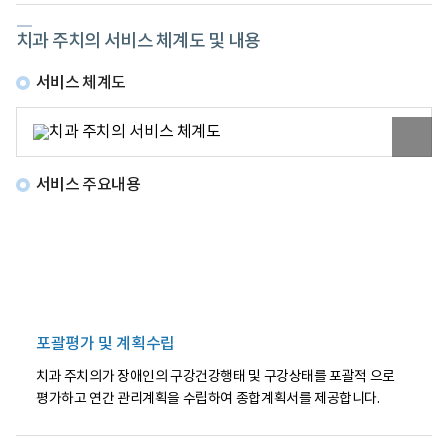
을
수
있
치과 주치의 서비스 체계도 및 내용
다.
통
서비스 체계도
합
관
리
원
(건
본
강
이
주
미
치
서비스 주요내용
지
의)
보
는
기
일
반
건
강
관
리
+
주
포괄평가 및 계획수립
장
애
치과 주치의가 장애인의 구강건강행태 및 구강상태를 포괄적 으로
관
평가하고 연간 관리계획을 수립하여 종합계획서를 제공합니다.
리
로
통