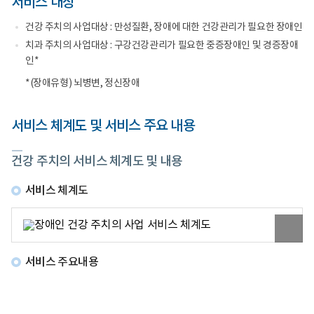
서비스 대상
주
신
건
치
청
의
의),
및
건강 주치의 사업대상 : 만성질환, 장애에 대한 건강관리가 필요한 장애인
료
주
선
센
치과 주치의 사업대상 : 구강건강관리가 필요한 중증장애인 및 경증장애
장
택
터
애
을
인*
로
관
할
고
리
수
*(장애유형) 뇌병변, 정신장애
(건
있
강
다
주
구
서비스 체계도 및 서비스 주요 내용
치
강
의),
건
통
강
건강 주치의 서비스 체계도 및 내용
합
관
관
리
리
(치
서비스 체계도
(건
과
강
주
주
치
원
치
의)
본
의)
는
이
를
구
미
서비스 주요내용
신
강
지
청
건
보
또
강
기
는
관
선
리