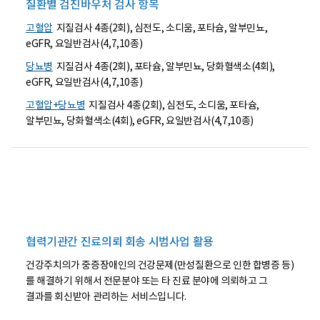
질환별 검진바우처 검사 항목
강
주
치
고혈압
지질검사 4종(2회), 심전도, 소디움, 포타슘, 알부민뇨,
의)
eGFR, 요일반검사(4,7,10종)
는
전
당뇨병
지질검사 4종(2회), 포타슘, 알부민뇨, 당화혈색소(4회),
문
eGFR, 요일반검사(4,7,10종)
적
장
고혈압+당뇨병
지질검사 4종(2회), 심전도, 소디움, 포타슘,
애
관
알부민뇨, 당화혈색소(4회), eGFR, 요일반검사(4,7,10종)
리
로
포
괄
평
가
및
계
획
+
협력기관간 진료의뢰 회송 시범사업 활용
교
육
건강주치의가 중증장애인의 건강문제(만성질환으로 인한 합병증 등)
상
담
를 해결하기 위해서 전문분야 또는 타 진료 분야에 의뢰하고 그
등
결과를 회신받아 관리하는 서비스입니다.
을
받