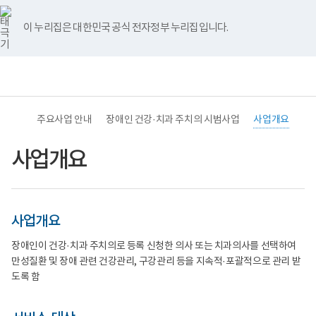
바
너
본
장
치
본
유
블
인
페
홈
로
비
문
애
과
문
튜
로
스
이
가
767px
시
인
주
종
브
그
타
스
이 누리집은 대한민국 공식 전자정부 누리집입니다.
기
이
작
건
치
료
그
북
메
하
강
의
램
뉴
주
서
전
통
치
비
(책
체
합
의
스
임
메
검
사
체
운
뉴
색
업
계
영
서
도
기
주요사업 안내
장애인 건강·치과 주치의 시범사업
사업개요
비
장
관)
스
애
보
체
인
건
사업개요
계
은
복
도
구
지
장
강
부
애
건
국
인
강
립
사업개요
은
관
재
일
리
활
반
(치
원
장애인이 건강·치과 주치의로 등록 신청한 의사 또는 치과의사를 선택하여
건
과
중
만성질환 및 장애 관련 건강관리, 구강관리 등을 지속적·포괄적으로 관리 받
강
주
앙
관
치
장
도록 함
리
의)
애
(건
에
인
강
게
보