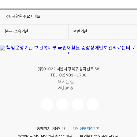
국립재활원 주요사이트
본부 · 소속기관
관련기관
(우)
서울시 강북구 삼각산로
01022
58
TEL. 02) 901 - 1700
오시는 길
전화번호
홈페이지 이용안내
개인정보처리방침
2020년도 책임운영기관 최우수기관
보건복지부 인증의료기관