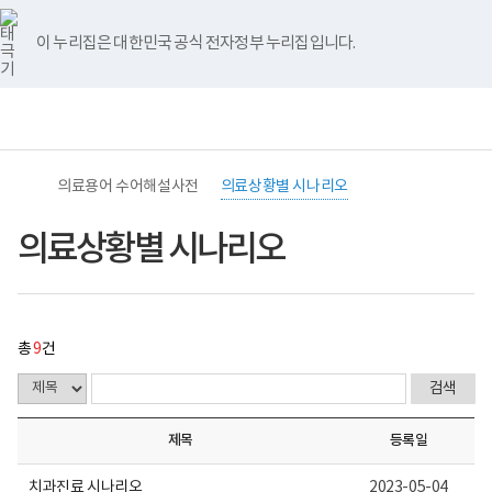
바
너
의
유
블
인
페
홈
로
비
료
튜
로
스
이
가
767px
상
브
그
타
스
이 누리집은 대한민국 공식 전자정부 누리집입니다.
기
이
황
그
북
메
하
별
램
뉴
시
전
통
나
(책
체
합
리
임
메
검
오
운
뉴
색
게
영
시
기
의료용어 수어해설사전
의료상황별 시나리오
물
관)
목
보
록
건
의료상황별 시나리오
-
복
번
지
호,
부
제
국
목,
립
작
재
총
9
건
성
활
자,
원
등
중
록
앙
일,
장
제목
등록일
첨
애
부,
인
조
보
치과진료 시나리오
2023-05-04