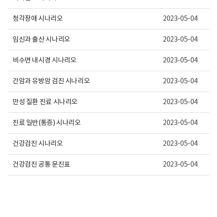
회
건
수
의
내
청각장애 시나리오
료
2023-05-04
용
센
이
터
임신과 출산 시나리오
2023-05-04
보
로
여
고
집
비수면 내시경 시나리오
2023-05-04
니
다.
간암과 유방암 검진 시나리오
2023-05-04
만성 질환 진료 시나리오
2023-05-04
진료 일반(통증) 시나리오
2023-05-04
건강검진 시나리오
2023-05-04
건강검진 공통 문진표
2023-05-04