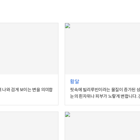
별
의
학
용
어
검
색
황달
여 나와 검게 보이는 변을 의미합
핏속에 빌리루빈이라는 물질이 증가된 
눈의 흰자위나 피부가 노랗게 변합니다.
담낭에 문제가 있을 때 보통 나타납니다.