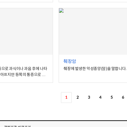
췌장암
증으로 과식이나 과음 후에 나타
췌장에 발생한 악성종양(암)을 말합니다.
도 아프지만 등쪽의 통증으로 나
.
1
2
3
4
5
6