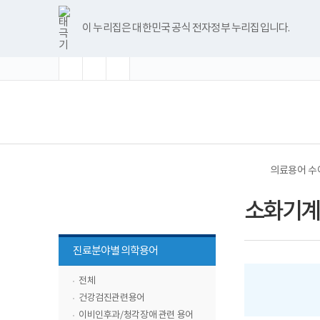
바
글
글
글
너
한
파
pdf
플
유
블
인
페
홈
로
자
자
자
비
글
워
뷰
래
튜
로
스
이
가
크
크
크
1180px
뷰
포
어
시
브
그
타
스
이 누리집은 대한민국 공식 전자정부 누리집입니다.
기
기
기
기
이
어
인
프
뷰
그
북
메
확
초
축
상
프
트
로
어
램
뉴
대
기
소
로
뷰
그
프
화
그
어
램
로
램
프
다
그
(책
전
다
로
운
램
임
체
운
그
로
다
운
메
로
램
드
운
영
뉴
드
다
로
기
운
드
관)
로
보
드
건
의료용어 
복
의료용어
지
부
수어해설사전
소화기계
국
립
재
하위메뉴
활
진료분야별 의학용어
원
목록
중
닫기
앙
전체
장
건강검진관련용어
애
인
이비인후과/청각장애 관련 용어