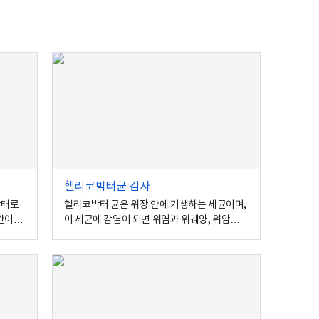
헬리코박터균 검사
상태로
헬리코박터 균은 위장 안에 기생하는 세균이며,
 간이나
이 세균에 감염이 되면 위염과 위궤양, 위암의
위험이 높아집니다.