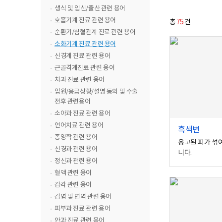
보
생식 및 임신/출산 관련 용어
건
의
호흡기계 진료 관련 용어
총
75
건
료
순환기/심혈관계 진료 관련 용어
센
터
소화기계 진료 관련 용어
로
신경계 진료 관련 용어
고
근골격계진료 관련 용어
치과 진료 관련 용어
입원/응급상황/설명 동의 및 수술
전후 관련용어
소아과 진료 관련 용어
언어치료 관련 용어
흑색변
종양학 관련 용어
응고된 피가 섞
신경과 관련 용어
니다.
정신과 관련 용어
혈액 관련 용어
감각 관련 용어
감염 및 면역 관련 용어
피부과 진료 관련 용어
안과 진료 관련 용어