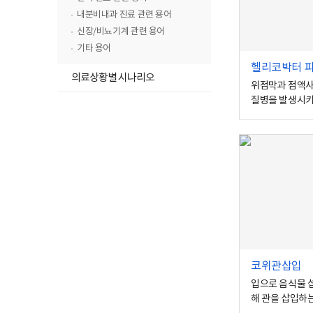
내분비내과 진료 관련 용어
신장/비뇨기계 관련 용어
기타 용어
헬리코박터 
의료상황별 시나리오
위점막과 점액사
질병을 발생시키
코위관삽입
입으로 음식물 
해 관을 삽입하