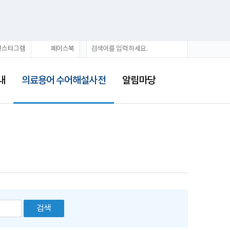
통
검
인스타그램
페이스북
합
색
검
선
색
택
내
의료용어 수어해설사전
알림마당
됨