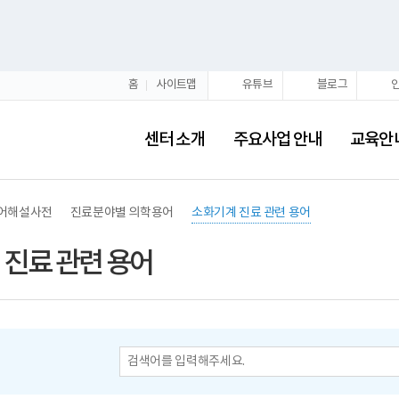
홈
사이트맵
유튜브
블로그
센터 소개
주요사업 안내
교육안
수어해설사전
진료분야별 의학용어
소화기계 진료 관련 용어
 진료 관련 용어
진
료
분
야