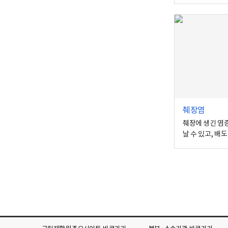
췌장염
췌장에 생긴 염
날 수 있고, 배
타나기도 합니다