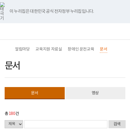
바
너
문
유
블
인
페
홈
처
이
다
끝
로
비
서
튜
로
스
이
가
767px
게
브
그
타
스
이 누리집은 대한민국 공식 전자정부 누리집입니다.
기
이
시
음
전
음
페
그
북
메
하
물
램
뉴
(책
목
페
페
페
이
전
통
임
록
체
합
운
-
이
이
이
지
메
검
영
번
뉴
색
기
호,
지
지
지
이
관)
제
알림마당
교육지원 자료실
장애인 운전교육
문서
보
목,
건
등
이
이
이
동
복
록
문서
지
일,
동
동
동
부
첨
국
부,
립
조
재
회
활
수
문서
영상
원
내
교
용
육
이
지
보
원
여
총
180
건
로
집
고
니
다.