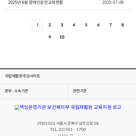
2025년 6월 장애인운전교육현황
2025-07-09
1
2
3
4
5
6
7
8
9
10
국립재활원 주요사이트
본부 · 소속기관
관련기관
(우)
서울시 강북구 삼각산로
01022
58
TEL. 02) 901 - 1700