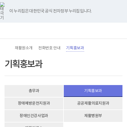
바
너
본
본
유
블
인
페
홈
로
비
문
문
튜
로
스
이
가
767px
시
종
브
그
타
스
이 누리집은 대한민국 공식 전자정부 누리집입니다.
기
이
작
료
그
북
메
하
램
뉴
(책
전
통
임
체
합
운
메
검
영
뉴
색
기
관)
재활원소개
전화번호 안내
기획홍보과
보
건
복
기획홍보과
지
부
국
립
재
활
총무과
기획홍보과
원
로
고
장애예방운전지원과
공공재활의료지원과
장애인건강사업과
재활병원부