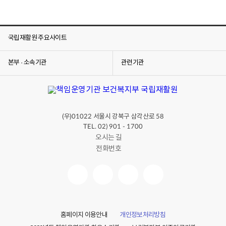
과
전
화
번
호,
국립재활원 주요사이트
FAX
번
호
본부 · 소속기관
관련기관
를
알
려
줍
니
다.
(우)
서울시 강북구 삼각산로
01022
58
TEL. 02) 901 - 1700
오시는 길
전화번호
홈페이지 이용안내
개인정보처리방침