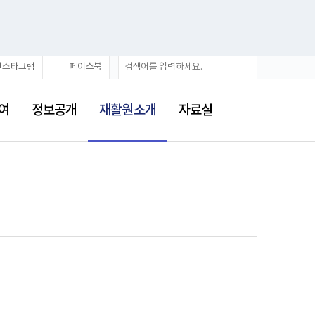
검
검
인스타그램
페이스북
색
색
어
선
택
여
정보공개
재활원소개
자료실
됨