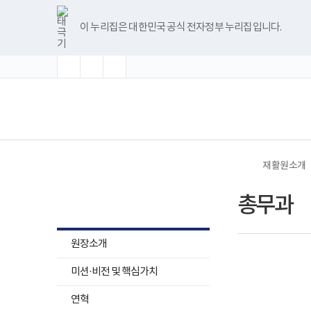
바
글
글
글
너
본
홈
로
자
자
자
비
문
가
크
크
크
1180px
시
이 누리집은 대한민국 공식 전자정부 누리집입니다.
기
기
기
기
이
작
메
확
초
축
상
뉴
대
기
소
화
(책
전
임
체
운
메
영
뉴
기
관)
보
건
재활원소개
복
지
재활원소개
부
총무과
국
립
재
하
활
원장소개
원
위
로
메
미션·비전 및 핵심가치
고
뉴
연혁
목