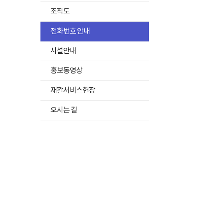
록
조직도
펼
치
전화번호 안내
기
시설안내
홍보동영상
재활서비스헌장
오시는 길