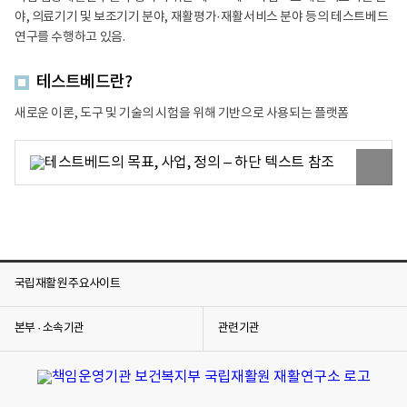
상
야, 의료기기 및 보조기기 분야, 재활평가·재활서비스 분야 등의 테스트베드
재
활
연구를 수행하고 있음.
연
구
수
테스트베드란?
행
재
새로운 이론, 도구 및 기술의 시험을 위해 기반으로 사용되는 플랫폼
활
연
구
원
개
본
발
이
지
미
원
지
사
보
업
기
내
부
연
국립재활원 주요사이트
구
임
상
본부 · 소속기관
관련기관
재
활
테
스
트