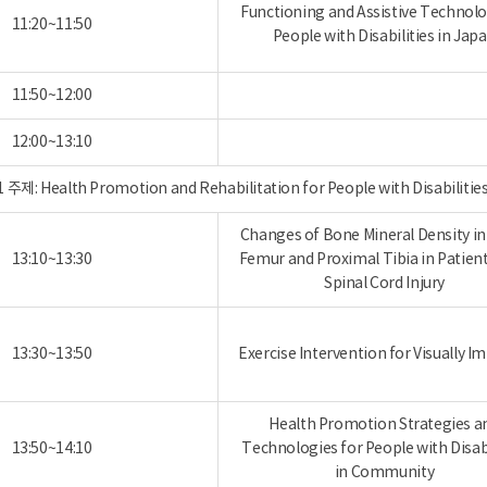
Functioning and Assistive Technolo
11:20~11:50
People with Disabilities in Jap
11:50~12:00
12:00~13:10
 주제: Health Promotion and Rehabilitation for People with Di
Changes of Bone Mineral Density in 
13:10~13:30
Femur and Proximal Tibia in Patien
Spinal Cord Injury
13:30~13:50
Exercise Intervention for Visually I
Health Promotion Strategies a
13:50~14:10
Technologies for People with Disabi
in Community