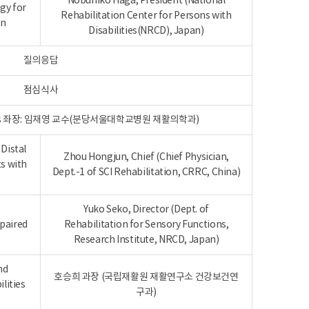
Nobuhiko Haga, President (National
gy for
Rehabilitation Center for Persons with
an
Disabilities(NRCD), Japan)
질의응답
점심식사
sabilities 좌장: 임재영 교수(분당서울대학교병원 재활의학과)
Distal
Zhou Hongjun, Chief (Chief Physician,
ts with
Dept.-1 of SCI Rehabilitation, CRRC, China)
Yuko Seko, Director (Dept. of
mpaired
Rehabilitation for Sensory Functions,
Research Institute, NRCD, Japan)
nd
호승희 과장 (국립재활원 재활연구소 건강보건연
lities
구과)