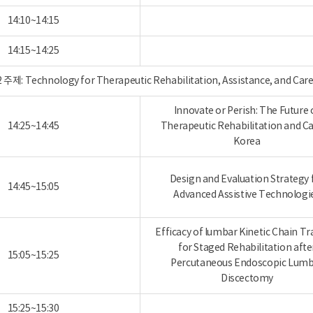
14:10~14:15
14:15~14:25
 주제: Technology for Therapeutic Rehabilitation, Assistance,
Innovate or Perish: The Future 
14:25~14:45
Therapeutic Rehabilitation and Ca
Korea
Design and Evaluation Strategy 
14:45~15:05
Advanced Assistive Technologi
Efficacy of lumbar Kinetic Chain Tr
for Staged Rehabilitation afte
15:05~15:25
Percutaneous Endoscopic Lum
Discectomy
15:25~15:30