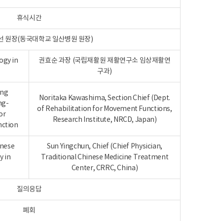
휴식시간
좌장: 권범선 원장(동국대학교 일산병원 원장)
ogy in
권효순 과장 (국립재활원 재활연구소 임상재활연
구과)
ing
Noritaka Kawashima, Section Chief (Dept.
ng-
of Rehabilitation for Movement Functions,
or
Research Institute, NRCD, Japan)
nction
inese
Sun Yingchun, Chief (Chief Physician,
y in
Traditional Chinese Medicine Treatment
Center, CRRC, China)
질의응답
폐회