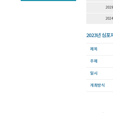
로
고
201
202
2023년 심포
제목
주제
일시
개최방식