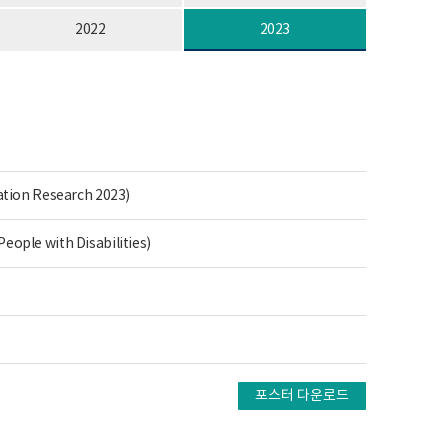
2022
2023
ion Research 2023)
le with Disabilities)
포스터 다운로드