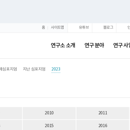
홈
사이트맵
유튜브
블로그
연구소 소개
연구 분야
연구 사
국제심포지엄
지난 심포지엄
2023
9
2010
2011
4
2015
2016