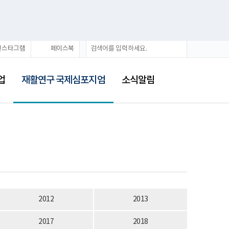
검
검
인스타그램
페이스북
색
색
어
선
택
업
재활연구 국제심포지엄
소식알림
됨
2012
2013
2017
2018