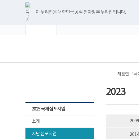
바
글
글
글
너
본
2023
본
한
파
pdf
플
유
블
인
페
홈
로
자
자
자
비
문
년
문
글
워
뷰
래
튜
로
스
이
가
크
크
크
1180px
시
심
종
뷰
포
어
시
브
그
타
스
이 누리집은 대한민국 공식 전자정부 누리집입니다.
기
기
기
기
이
작
포
료
어
인
프
뷰
그
북
메
확
초
축
상
지
프
트
로
어
램
뉴
대
기
소
엄
로
뷰
그
프
화
프
그
어
램
로
로
램
프
다
그
(책
전
그
다
로
운
램
임
체
램-
운
그
로
다
운
메
시
로
램
드
운
영
뉴
간,
드
다
로
기
내
운
드
관)
용,
로
보
발
드
건
재활연구 
표
복
자
지
재활연구 국제심포지엄
구
부
2023
성
국
립
재
활
2025 국제심포지엄
원
재
200
소개
활
연
구
지난 심포지엄
201
소