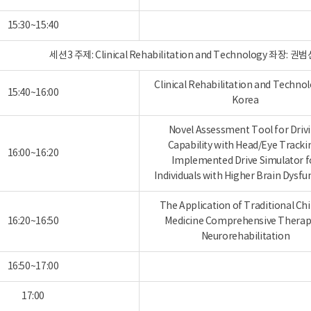
15:30~15:40
세션3 주제: Clinical Rehabilitation and Technology 
Clinical Rehabilitation and Technol
15:40~16:00
Korea
Novel Assessment Tool for Driv
Capability with Head/Eye Tracki
16:00~16:20
Implemented Drive Simulator f
Individuals with Higher Brain Dysfu
The Application of Traditional Ch
16:20~16:50
Medicine Comprehensive Therap
Neurorehabilitation
16:50~17:00
17:00