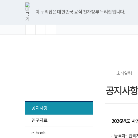
바
글
글
글
너
한
파
pdf
플
유
블
인
페
홈
로
자
자
자
비
글
워
뷰
래
튜
로
스
이
가
크
크
크
1180px
뷰
포
어
시
브
그
타
스
이 누리집은 대한민국 공식 전자정부 누리집입니다.
기
기
기
기
이
어
인
프
뷰
그
북
메
확
초
축
상
프
트
로
어
램
뉴
대
기
소
로
뷰
그
프
화
그
어
램
로
램
프
다
그
(책
전
다
로
운
램
임
체
운
그
로
다
운
메
로
램
드
운
영
뉴
드
다
로
기
운
드
관)
로
보
드
건
소식알림
복
지
소식알림
부
공지사항
국
립
재
활
공지사항
원
재
연구자료
활
2026년도 
연
구
e-book
소
등록자 :
관리