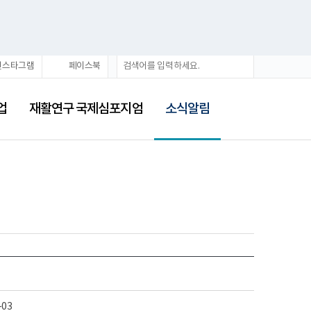
검
검
인스타그램
페이스북
색
색
어
선
택
업
재활연구 국제심포지엄
소식알림
됨
-03