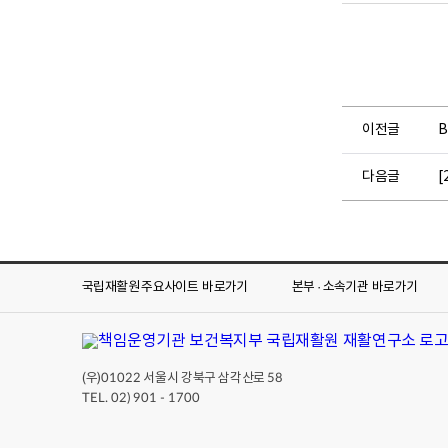
이전글
B
다음글
[
국립재활원 주요사이트
바로가기
본부 · 소속기관
바로가기
(우)
서울시 강북구 삼각산로
01022
58
TEL. 02) 901 - 1700