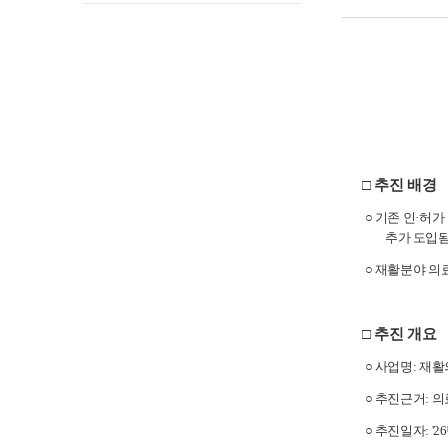
로
고
□ 추진 배경
○ 기존 인·허
추가 도입됨('
○ 재활분야 의
□ 추진 개요
○ 사업명: 
○ 추진근거: 
○ 추진일자: '26