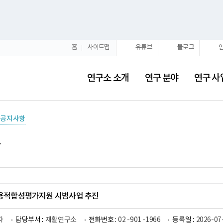
홈
사이트맵
유튜브
블로그
연구소 소개
연구 분야
연구 사
공지사항
사용적합성평가지원 시범사업 추진
자
담당부서 :
재활연구소
전화번호 :
02 -901 -1966
등록일 :
2026-07