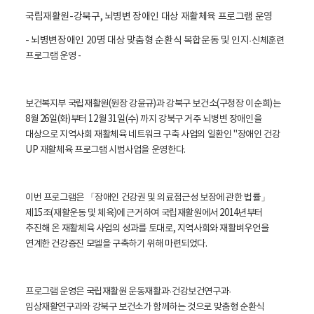
활
정
국립재활원-강북구, 뇌병변 장애인 대상 재활체육 프로그램 운영
보
포
- 뇌병변장애인 20명 대상 맞춤형 순환식 복합운동 및 인지
·신체훈련
털
프로그램 운영 -
로
고
보건복지부 국립재활원(원장 강윤규)과 강북구 보건소(구청장 이순희)는
8월 26일(화)부터 12월 31일(수) 까지 강북구 거주 뇌병변 장애인을
대상으로 지역사회 재활체육 네트워크 구축 사업의 일환인 "장애인 건강
UP 재활체육 프로그램 시범사업을 운영한다.
이번 프로그램은 「장애인 건강권 및 의료접근성 보장에 관한 법률」
제15조(재활운동 및 체육)에 근거하여 국립재활원에서 2014년부터
추진해 온 재활체육 사업의 성과를 토대로, 지역사회와 재활벼우언을
연계한 건강증진 모델을 구축하기 위해 마련되었다.
프로그램 운영은 국립재활원 운동재활과
·건강보건연구과
·
임상재활연구과와 강북구 보건소가 함께하는 것으로 맞춤형 순환식