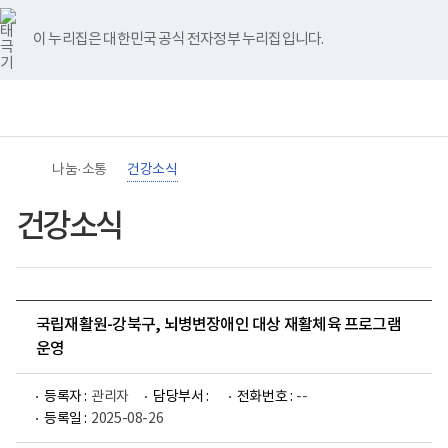
바
너
유
블
인
페
홈
로
비
튜
로
스
이
가
767px
브
그
타
스
이 누리집은 대한민국 공식 전자정부 누리집입니다.
기
이
그
북
메
하
램
뉴
(책
임
운
영
기
관)
나눔·소통
건강소식
보
건
복
건강소식
지
부
국
립
재
활
국립재활원-강북구, 뇌병변장애인 대상 재활체육 프로그램
원
장
운영
애
인
건
등록자 :
관리자
담당부서 :
전화번호 :
--
강
등록일 :
2025-08-26
및
재