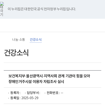
바
너
유
블
인
페
홈
로
비
튜
로
스
이
가
767px
브
그
타
스
이 누리집은 대한민국 공식 전자정부 누리집입니다.
기
이
그
북
메
하
램
뉴
(책
임
운
영
기
관)
나눔·소통
건강소식
보
건
복
건강소식
지
부
국
립
재
활
보건복지부·울산광역시·지역사회 관계 기관이 힘을 모아
원
장
장애인거주시설 이용자 자립조사 실시
애
인
건
등록자 :
담당부서 :
전화번호 :
--
강
등록일 :
2025-05-29
및
재