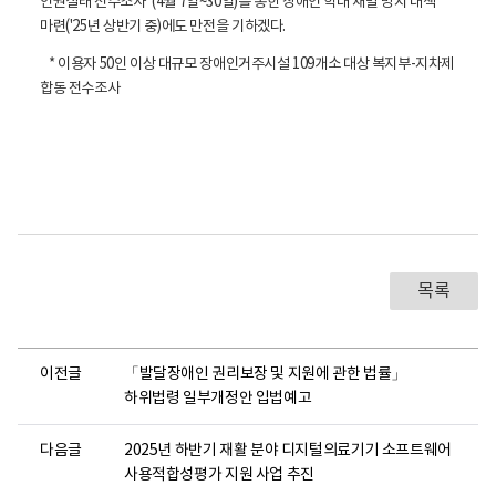
인권실태 전수조사*(4월 7일~30일)를 통한 장애인 학대 재발 방지 대책
마련('25년 상반기 중)에도 만전을 기하겠다.
* 이용자 50인 이상 대규모 장애인거주시설 109개소 대상 복지부-지차제
합동 전수조사
목록
이전글
「발달장애인 권리보장 및 지원에 관한 법률」
하위법령 일부개정안 입법예고
다음글
2025년 하반기 재활 분야 디지털의료기기 소프트웨어
사용적합성평가 지원 사업 추진