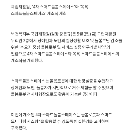
활
정
국립재활원, '4차 스마트돌봄스페이스'와 '목욕
보
스마트돌봄스페이스' 개소식 개최
포
털
로
고
보건복지부 국립재활원(원장 강윤규)은 5월 2일(금) 국립재활원
누리관 2층에서 장애인과 노인의 일상생활 보조 및 돌봄부담 감소를
위한 '수요자 중심 돌봄로봇 및 서비스 실증 연구개발사업'의
일환으로 4차 스마트돌봄스페이스와 목욕 스마트돌봄스페이스의
개소식을 개최했다.
스마트돌봄스페이스는 돌봄로봇에 대한 현장실증을 수행하고
장애인과 노인, 돌봄자가 시범적으로 거주 체험을 할 수 있으며
돌봄로봇 전시체험장으로도 활용이 가능한 공간이다.
이번에 개소된 4차 스마트돌봄스페이스는 돌봄로봇과 스마트
모니터링 시스템*을 활용할 수 있도록 병실환경을 고려하여
구축됐다.