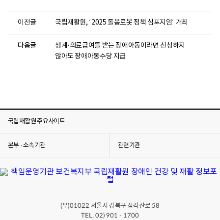
이전글
국립재활원, ´2025 돌봄로봇 정책 심포지엄´ 개최
다음글
생계·의료급여를 받는 장애아동이라면 신청하지
않아도 장애아동수당 지급
국립재활원 주요사이트
본부 · 소속기관
관련기관
(우)
서울시 강북구 삼각산로
01022
58
TEL. 02) 901 - 1700