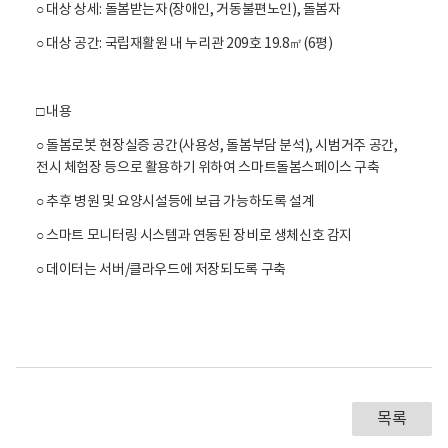
○ 대상 상세: 돌봄받는자(장애인, 거동불편노인), 돌봄자
○ 대상 공간: 국립재활원 내 누리관 209호 19.8㎡(6평)
□ 내용
○ 돌봄로봇 현장실증 공간(사용성, 돌봄부담 분석), 시범거주 공간,
전시 체험장 등으로 활용하기 위하여 스마트돌봄스페이스 구축
○ 추후 병원 및 요양시설등에 보급 가능하도록 설계
○ 스마트 모니터링 시스템과 연동된 장비로 생체신호 감지
○ 데이터는 서버/클라우드에 저장되도록 구축
목록