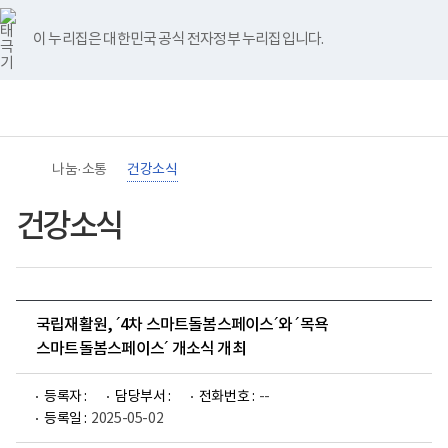
바
너
유
블
인
페
홈
로
비
튜
로
스
이
가
767px
브
그
타
스
이 누리집은 대한민국 공식 전자정부 누리집입니다.
기
이
그
북
메
하
램
뉴
(책
임
운
영
기
관)
나눔·소통
건강소식
보
건
복
건강소식
지
부
국
립
재
활
국립재활원, ´4차 스마트돌봄스페이스´와 ´목욕
원
장
스마트돌봄스페이스´ 개소식 개최
애
인
건
등록자 :
담당부서 :
전화번호 :
--
강
등록일 :
2025-05-02
및
재