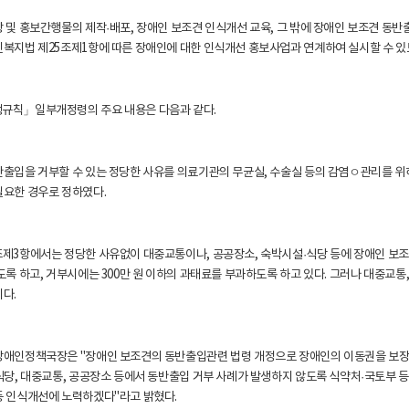
상 및 홍보간행물의 제작
·배포, 장애인 보조견 인식개선 교육, 그 밖에 장애인 보조견 동
복지법 제25조제1항에 따른 장애인에 대한 인식개선 홍보사업과 연계하여 실시할 수 있
규칙」일부개정령의 주요 내용은 다음과 같다.
출입을 거부할 수 있는 정당한 사유를 의료기관의 무균실, 수술실 등의 감염ㅇ관리를 위
필요한 경우로 정하였다.
조제3항에서는 정당한 사유없이 대중교통이나, 공공장소, 숙박시설
·식당 등에 장애인 보
도록 하고, 거부시에는 300만 원 이하의 과태료를 부과하도록 하고 있다. 그러나 대중교
다.
장애인정책국장은 "장애인 보조견의 동반출입관련 법령 개정으로 장애인의 이동권을 보장하
식당, 대중교통, 공공장소 등에서 동반출입 거부 사례가 발생하지 않도록 식약처
·국토부 
등 인식개선에 노력하겠다"라고 밝혔다.