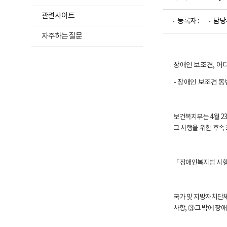
위
및
재
메
관련사이트
활
등록자 :
담당
뉴
정
자주하는 질문
보
목
포
록
털
로
열
장애인 보조견, 어디
고
기
- 장애인 보조견 
보건복지부는 4월 2
그 시행을 위한 후속
「장애인복지법 시행
국가 및 지방자치단체
사항, ③그 밖에 장