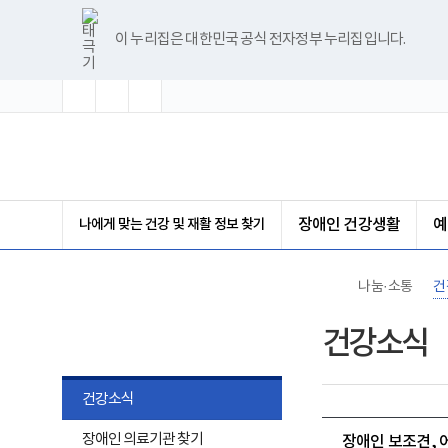
바
글
글
글
너
한
파
pdf
플
유
블
인
페
홈
로
자
자
자
비
글
워
뷰
래
튜
로
스
이
가
크
크
크
1180px
뷰
포
어
시
브
그
타
스
이 누리집은 대한민국 공식 전자정부 누리집입니다.
기
기
기
기
이
어
인
프
뷰
그
북
메
확
초
축
상
프
트
로
어
램
뉴
대
기
소
로
뷰
그
프
화
그
어
램
로
램
프
다
그
(책
다
로
운
램
임
운
그
로
다
운
로
램
드
운
영
드
다
로
기
운
드
관)
로
보
나에게 맞는 건강 및 재활 정보 찾기
장애인 건강생활
예
드
건
복
지
부
나눔·소통
건
국
립
나눔·소통
재
건강소식
활
원
장
애
건강소식
인
건
하
장애인 의료기관 찾기
강
장애인 보조견, 