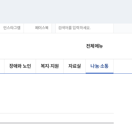
통
검
인스타그램
페이스북
합
색
검
색
전체메뉴
장애와 노인
복지·지원
자료실
나눔·소통