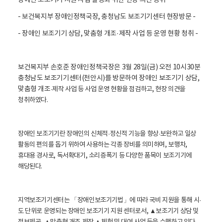
장애인 보조기기 지원 사업 활성화 위한 현장 의견 청취
활
정
- 보건복지부 장애인정책국장, 충청남도 보조기기센터 현장방문 -
보
포
- 장애인 보조기기 상담, 맞춤형 개조·제작 사업 등 운영 현황 청취 -
털
로
고
보건복지부 손호준 장애인정책국장은 3월 28일(금) 오전 10시30분
충청남도 보조기기센터(천안시)를 방문하여 장애인 보조기기 상담,
맞춤형 개조
·제작 사업 등 사업 운영 현황을 점검하고, 현장 의견을
청취하였다.
장애인 보조기기란 장애인의 신체적
·정신적 기능을 향상
·보완하고 일상
활동의 편의를 돕기 위하여 사용하는 각종 장비를 의미하며, 보행차,
휴대용 경사로, 독서확대기, 소리증폭기 등 다양한 품목이 보조기기에
해당된다.
지역보조기기센터는 「장애인보조기기법」에 따라 국비 지원을 통해 시
·
도 단위로 운영되는 장애인 보조기기 지원 센터로서, ▲보조기기 상담 및