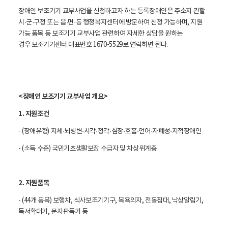
장애인 보조기기 교부사업을 신청하고자 하는 등록장애인은 주소지 관할
시
·군
·구청 또는 읍
·면
·동 행정복지센터에 방문하여 신청 가능하며, 지원
가능 품목 등 보조기기 교부사업 관련하여 자세한 상담을 원하는
경우 보조기기센터 대표번호 1670-5529로 연락하면 된다.
<장애인 보조기기 교부사업 개요>
1. 지원조건
- (장애유형) 지체
·뇌병변
·시각
·청각
·심장
·호흡
·언어
·자폐성
·지적장애인
- (소득 수준) 국민기초생활보장 수급자 및 차상위계층
2. 지원품목
- (44개 품목) 보행차, 식사보조기기구, 목욕의자, 전동침대, 낙상알림기,
독서확대기, 문자판독기 등