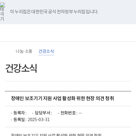
바
너
유
블
인
페
홈
로
비
튜
로
스
이
가
767px
브
그
타
스
이 누리집은 대한민국 공식 전자정부 누리집입니다.
기
이
그
북
메
하
램
뉴
(책
임
운
영
기
관)
나눔·소통
건강소식
보
건
복
건강소식
지
부
국
립
재
활
장애인 보조기기 지원 사업 활성화 위한 현장 의견 청취
원
장
애
등록자 :
담당부서 :
전화번호 :
--
인
건
등록일 :
2025-03-31
강
및
재