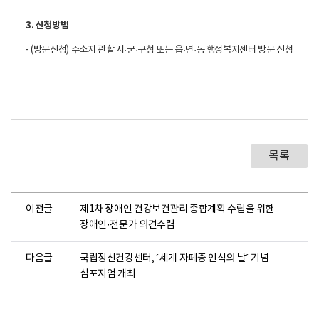
3. 신청방법
- (방문신청) 주소지 관할 시
·군
·구청 또는 읍
·면
·동 행정복지센터 방문 신청
목록
이전글
제1차 장애인 건강보건관리 종합계획 수립을 위한
장애인·전문가 의견수렴
다음글
국립정신건강센터, ´세계 자폐증 인식의 날´ 기념
심포지엄 개최