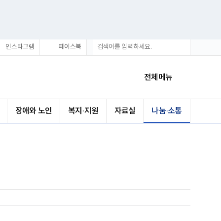
통
검
인스타그램
페이스북
합
색
검
색
전체메뉴
장애와 노인
복지·지원
자료실
나눔·소통