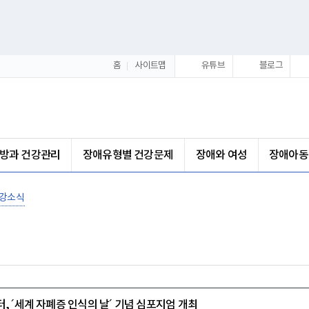
홈
사이트맵
유튜브
블로그
방과 건강관리
장애유형별 건강문제
장애와 여성
장애아동
강소식
 ´세계 자폐증 인식의 날´ 기념 심포지엄 개최