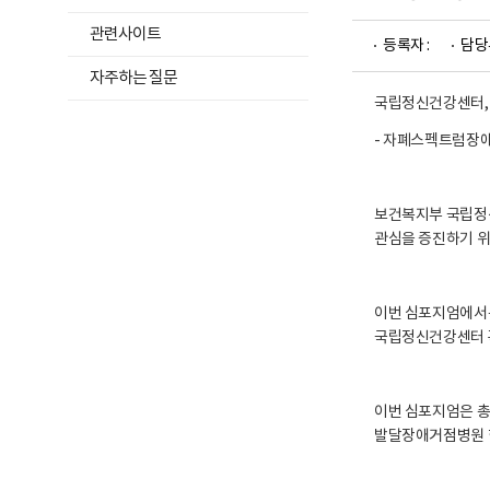
위
및
재
메
관련사이트
활
등록자 :
담당
뉴
정
자주하는 질문
보
목
포
국립정신건강센터, 
록
털
로
열
- 자폐스펙트럼장애
고
기
보건복지부 국립정신
관심을 증진하기 위
이번 심포지엄에서는
국립정신건강센터 
이번 심포지엄은 총
발달장애거점병원 