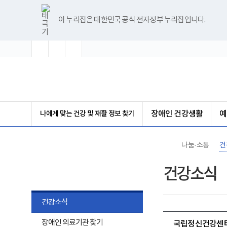
바
글
글
글
너
한
파
pdf
플
유
블
인
페
홈
로
자
자
자
비
글
워
뷰
래
튜
로
스
이
가
크
크
크
1180px
뷰
포
어
시
브
그
타
스
이 누리집은 대한민국 공식 전자정부 누리집입니다.
기
기
기
기
이
어
인
프
뷰
그
북
메
확
초
축
상
프
트
로
어
램
뉴
대
기
소
로
뷰
그
프
화
그
어
램
로
램
프
다
그
(책
다
로
운
램
임
운
그
로
다
운
로
램
드
운
영
드
다
로
기
운
드
관)
로
보
나에게 맞는 건강 및 재활 정보 찾기
장애인 건강생활
예
드
건
복
지
부
나눔·소통
건
국
립
나눔·소통
재
건강소식
활
원
장
애
건강소식
인
건
하
장애인 의료기관 찾기
강
국립정신건강센터,