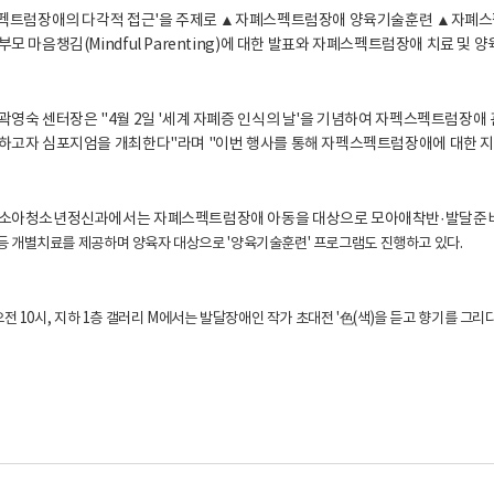
펙트럼장애의 다각적 접근'을 주제로 ▲자폐스펙트럼장애 양육기술훈련 ▲자폐스펙
 마음챙김(Mindful Parenting)에 대한 발표와 자폐스펙트럼장애 치료 및 
영숙 센터장은 "4월 2일 '세계 자폐증 인식의 날'을 기념하여 자펙스펙트럼장애 
고자 심포지엄을 개최한다"라며 "이번 행사를 통해 자펙스펙트럼장애에 대한 지원
소아청소년정신과에서는 자폐스펙트럼장애 아동을 대상으로 모아애착반·발달준
등 개별치료를 제공하며 양육자 대상으로 '양육기술훈련' 프로그램도 진행하고 있다.
 오전 10시, 지하 1층 갤러리 M에서는 발달장애인 작가 초대전 '色(색)을 듣고 향기를 그리