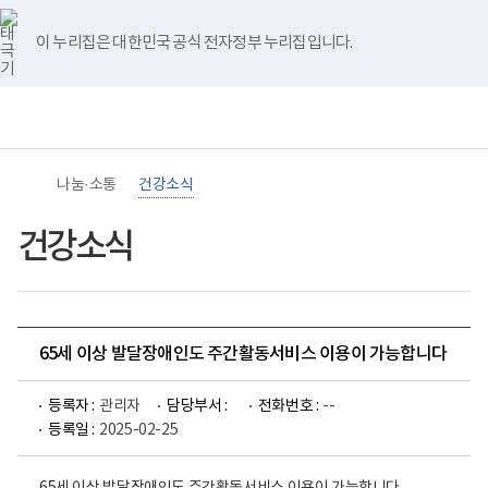
바
너
유
블
인
페
홈
로
비
튜
로
스
이
가
767px
브
그
타
스
이 누리집은 대한민국 공식 전자정부 누리집입니다.
기
이
그
북
메
하
램
뉴
(책
임
운
영
기
관)
나눔·소통
건강소식
보
건
복
건강소식
지
부
국
립
재
활
65세 이상 발달장애인도 주간활동서비스 이용이 가능합니다
원
장
애
등록자 :
관리자
담당부서 :
전화번호 :
--
인
건
등록일 :
2025-02-25
강
및
재