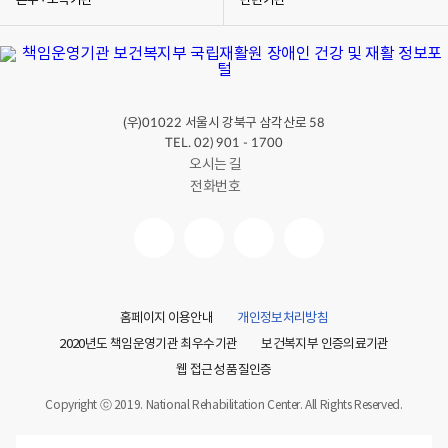
본부 · 소속기관
관련기관
병원에서는 소리도 나고 냄새도 나지만, 우리 몸을 검사하고
건강하게 치료해주는 장소입니다.
그럼 의사 선생님을 만나면 우리는 어떻게 해야 할까요? 의사
선생님께 어디가 아픈지 아픈 곳을 설명해요.
유방암이 생기지 않도록 술은 마시지 않고 담배도 피우지
않아요.
(우)
서울시 강북구 삼각산로
01022
58
기름진 음식을 많이 먹지 않아요.
TEL. 02) 901 - 1700
매일 30분에서 50분 동안 운동을 해서 우리 몸을 튼튼하게
오시는 길
만들어요.
전화번호
그리고 몸이 아프지 않더라도 병원에 가서 검사를 받는 것도
중요해요. 병원에서 검사를 잘 받으면 유방암이 생기는 것을
미리 막을 수 있습니다.
여러분~ 우리 모두 건강하게 생활하고 유방암으로부터 나의
몸을 소중히 지켜요.
홈페이지 이용안내
개인정보처리방침
2020년도 책임운영기관 최우수기관
보건복지부 인증의료기관
웹 접근성 품질인증
Copyright ⓒ 2019. National Rehabilitation Center. All Rights Reserved.