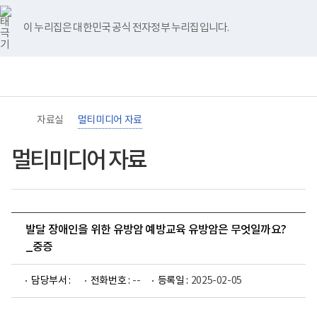
바
너
유
블
인
페
홈
로
비
튜
로
스
이
가
767px
브
그
타
스
이 누리집은 대한민국 공식 전자정부 누리집입니다.
기
이
그
북
메
하
램
뉴
(책
임
운
영
기
관)
자료실
멀티미디어 자료
보
건
복
멀티미디어 자료
지
부
국
립
재
활
발달 장애인을 위한 유방암 예방교육 유방암은 무엇일까요?
원
장
_중증
애
인
건
담당부서 :
전화번호 :
--
등록일 :
2025-02-05
강
및
재