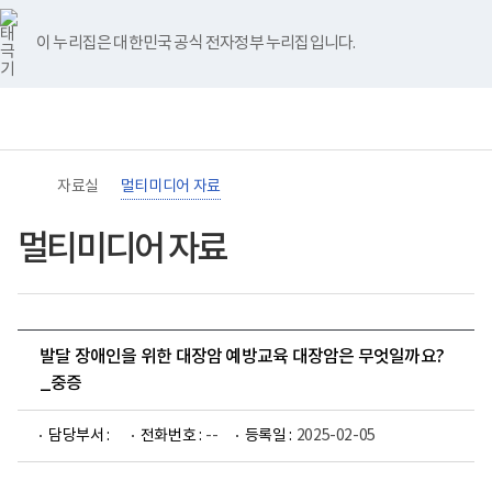
바
너
유
블
인
페
홈
로
비
튜
로
스
이
가
767px
브
그
타
스
이 누리집은 대한민국 공식 전자정부 누리집입니다.
기
이
그
북
메
하
램
뉴
(책
임
운
영
기
관)
자료실
멀티미디어 자료
보
건
복
멀티미디어 자료
지
부
국
립
재
활
발달 장애인을 위한 대장암 예방교육 대장암은 무엇일까요?
원
장
_중증
애
인
건
담당부서 :
전화번호 :
--
등록일 :
2025-02-05
강
및
재