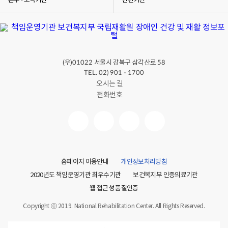
본부 · 소속기관
관련기관
잡아요.
병원에서는 소리도 나고 냄새도 나지만, 우리 몸을 검사하고
건강하게 치료해주는 장소입니다.
그럼 의사 선생님을 만나면 우리는 어떻게 해야 할까요? 의사
선생님께 어디가 아픈지 아픈 곳을 설명해요.
대장암이 생기지 않도록 술은 마시지 않고 담배도 피우지
(우)
서울시 강북구 삼각산로
01022
58
않아요.
TEL. 02) 901 - 1700
고기를 너무 많이 먹으면 좋지 않아요. 고기를 조금씩 먹는
오시는 길
것은 괜찮아요.
전화번호
음식을 골고루 먹는 게 좋아요. 채소와 생선, 달걀, 콩, 치즈는
건강에 좋은 음식이에요.
매일 30분에서 50분 동안 운동을 해서 우리 몸을 튼튼하게
만들어요.
[규태] 선생님.. 저 몸이 아파요…
몸이 아프거나 기분이 나쁠 땐 부모님 또는 선생님께 도움을
요청해요.
홈페이지 이용안내
개인정보처리방침
그리고 몸이 아프지 않더라도 병원에 가서 검사를 받는 것도
2020년도 책임운영기관 최우수기관
보건복지부 인증의료기관
중요해요. 병원에서 검사를 잘 받으면 대장암이 생기는 것을
웹 접근성 품질인증
미리 막을 수 있습니다.
여러분~ 우리 모두 건강하게 생활하고 대장암으로부터 나의
Copyright ⓒ 2019. National Rehabilitation Center. All Rights Reserved.
몸을 소중히 지켜요.