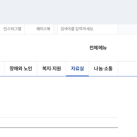
통
검
인스타그램
페이스북
합
색
검
색
전체메뉴
장애와 노인
복지·지원
자료실
나눔·소통