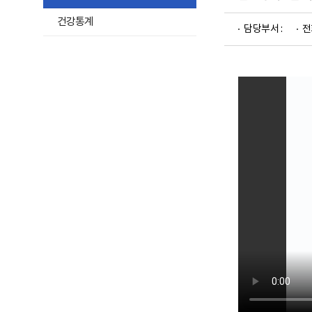
및
하
재
건강통계
활
담당부서 :
전
위
정
메
보
포
뉴
털
목
로
고
록
열
기