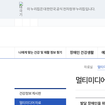
바
글
글
글
너
한
파
pdf
플
유
블
인
페
홈
로
자
자
자
비
글
워
뷰
래
튜
로
스
이
가
크
크
크
1180px
뷰
포
어
시
브
그
타
스
이 누리집은 대한민국 공식 전자정부 누리집입니다.
기
기
기
기
이
어
인
프
뷰
그
북
메
확
초
축
상
프
트
로
어
램
뉴
대
기
소
로
뷰
그
프
화
그
어
램
로
램
프
다
그
(책
다
로
운
램
임
운
그
로
다
운
로
램
드
운
영
드
다
로
기
운
드
관)
로
보
나에게 맞는 건강 및 재활 정보 찾기
장애인 건강생활
예
드
건
복
지
부
자료실
멀티
국
립
자료실
재
멀티미디어
활
원
장
애
건강정보 게시판
인
건
멀티미디어 자료
강
발달 장애인을 