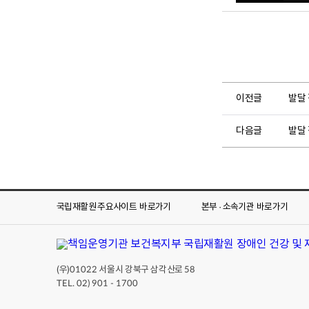
이전글
발달
다음글
발달
국립재활원 주요사이트
바로가기
본부 · 소속기관
바로가기
(우)
서울시 강북구 삼각산로
01022
58
TEL. 02) 901 - 1700