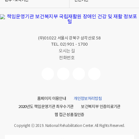
본부 · 소속기관
관련기관
또는 유방의 피부색이 빨갛게 변할 수 있어요.
이러한 증상이 있다면 반드시 부모님이나 선생님께 이야기를
해야 건강해질 수 있어요.
[수민] 한 번 생긴 유방암은 안 없어지고, 계속 제 몸에 있는
건가요?
[의사] 아니에요. 병원에 와서 의사 선생님을 만나면서
(우)
서울시 강북구 삼각산로
01022
58
유방암을 치료할 수 있어요.
TEL. 02) 901 - 1700
수민씨의 몸에 생긴 유방암을 없애야 해요. 수민씨가
오시는 길
건강해지기 위해서는 의사 선생님의 도움이 필요하겠네요.
전화번호
그럼, 병원에 가면 유방암이 없어지는 건지 자세히
알아볼까요?
몸을 아프게 하는 나쁜 것들이 많아지기 전에 병원에 가서
없애는 게 좋아요. 몸이 아프면 병원에 전화해서 의사
선생님과 약속을 잡아요.
병원에서는 소리도 나고 냄새도 나지만, 우리 몸을 검사하고
건강하게 치료해주는 장소입니다.
홈페이지 이용안내
개인정보처리방침
그럼 의사 선생님을 만나면 우리는 어떻게 해야 할까요? 의사
2020년도 책임운영기관 최우수기관
보건복지부 인증의료기관
선생님께 어디가 아픈지 아픈 곳을 설명해요.
웹 접근성 품질인증
[수민] 유방암이 치료된다니까 기뻐요. 그런데 나중에
유방암이 또 생기면 어떡하죠? 유방암이 안 생겼으면
Copyright ⓒ 2019. National Rehabilitation Center. All Rights Reserved.
좋겠어요.
[의사] 몸에 유방암이 생기는 것을 막을 수 있는 방법이