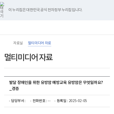
바
너
유
블
인
페
홈
로
비
튜
로
스
이
가
767px
브
그
타
스
이 누리집은 대한민국 공식 전자정부 누리집입니다.
기
이
그
북
메
하
램
뉴
(책
임
운
영
기
관)
자료실
멀티미디어 자료
보
건
복
멀티미디어 자료
지
부
국
립
재
활
발달 장애인을 위한 유방암 예방교육 유방암은 무엇일까요?
원
장
_경증
애
인
건
담당부서 :
전화번호 :
--
등록일 :
2025-02-05
강
및
재