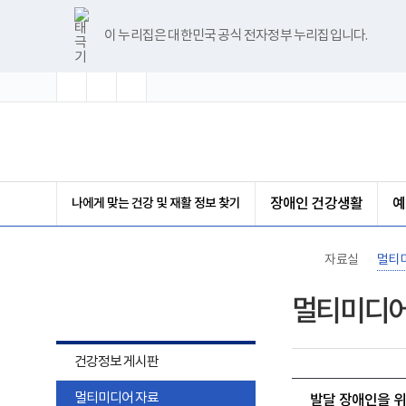
바
글
글
글
너
한
파
pdf
플
유
블
인
페
홈
로
자
자
자
비
글
워
뷰
래
튜
로
스
이
가
크
크
크
1180px
뷰
포
어
시
브
그
타
스
이 누리집은 대한민국 공식 전자정부 누리집입니다.
기
기
기
기
이
어
인
프
뷰
그
북
메
확
초
축
상
프
트
로
어
램
뉴
대
기
소
로
뷰
그
프
화
그
어
램
로
램
프
다
그
(책
다
로
운
램
임
운
그
로
다
운
로
램
드
운
영
드
다
로
기
운
드
관)
로
보
나에게 맞는 건강 및 재활 정보 찾기
장애인 건강생활
예
드
건
복
지
부
자료실
멀티
국
립
자료실
재
멀티미디어
활
원
장
애
건강정보 게시판
인
건
멀티미디어 자료
강
발달 장애인을 