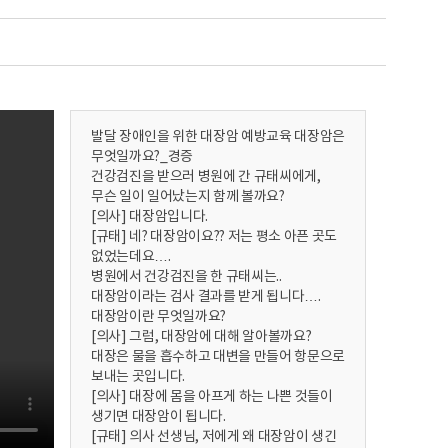
발달 장애인을 위한 대장암 예방교육 대장암은
무엇일까요?_경증
건강검진을 받으러 병원에 간 규태씨에게,
무슨 일이 일어났는지 함께 볼까요?
[의사] 대장암입니다.
[규태] 네? 대장암이요?? 저는 평소 아픈 곳도
없었는데요….
병원에서 건강검진을 한 규태씨는..
대장암이라는 검사 결과를 받게 됩니다….
대장암이란 무엇일까요?
[의사] 그럼, 대장암에 대해 알아볼까요?
대장은 물을 흡수하고 대변을 만들어 항문으로
보내는 곳입니다.
[의사] 대장에 몸을 아프게 하는 나쁜 것들이
생기면 대장암이 됩니다.
[규태] 의사 선생님, 저에게 왜 대장암이 생긴