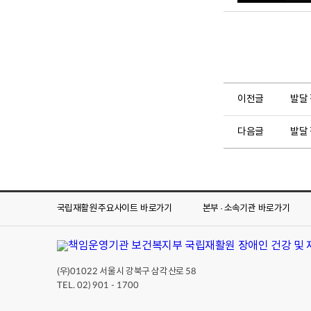
이전글
발달
다음글
발달
국립재활원 주요사이트
바로가기
본부 · 소속기관
바로가기
(우)
서울시 강북구 삼각산로
01022
58
TEL. 02) 901 - 1700