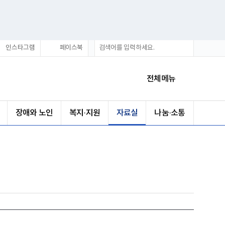
통
검
인스타그램
페이스북
합
색
검
색
전체메뉴
장애와 노인
복지·지원
자료실
나눔·소통