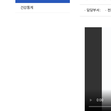
및
하
재
건강통계
활
담당부서 :
전
위
정
메
보
포
뉴
털
목
로
고
록
열
기