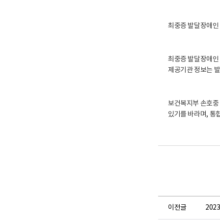
최중증 발달장애인 통
최중증 발달장애인 
제공기관 정보는 발
보건복지부 손호중
있기를 바라며, 통
이전글
202