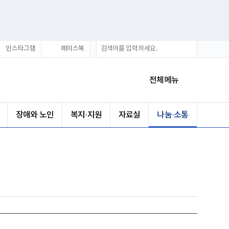
통
검
인스타그램
페이스북
합
색
검
색
전체메뉴
장애와 노인
복지·지원
자료실
나눔·소통