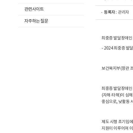
위
및
재
메
관련사이트
활
등록자 :
관리자
뉴
정
자주하는 질문
보
목
포
록
털
로
열
최중증 발달장애인 
고
기
- 2024 최중증 
보건복지부(장관 조
최중증 발달장애인 
(자해·타해)이 심
중심으로, 낮활동 서
제도 시행 초기임에
지원이 이루어져 이