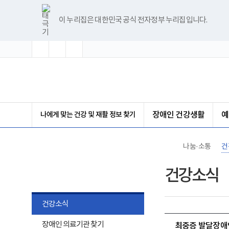
바
글
글
글
너
한
파
pdf
플
유
블
인
페
홈
로
자
자
자
비
글
워
뷰
래
튜
로
스
이
가
크
크
크
1180px
뷰
포
어
시
브
그
타
스
이 누리집은 대한민국 공식 전자정부 누리집입니다.
기
기
기
기
이
어
인
프
뷰
그
북
메
확
초
축
상
프
트
로
어
램
뉴
대
기
소
로
뷰
그
프
화
그
어
램
로
램
프
다
그
(책
다
로
운
램
임
운
그
로
다
운
로
램
드
운
영
드
다
로
기
운
드
관)
로
보
나에게 맞는 건강 및 재활 정보 찾기
장애인 건강생활
예
드
건
복
지
부
나눔·소통
건
국
립
나눔·소통
재
건강소식
활
원
장
애
건강소식
인
건
하
장애인 의료기관 찾기
강
최중증 발달장애