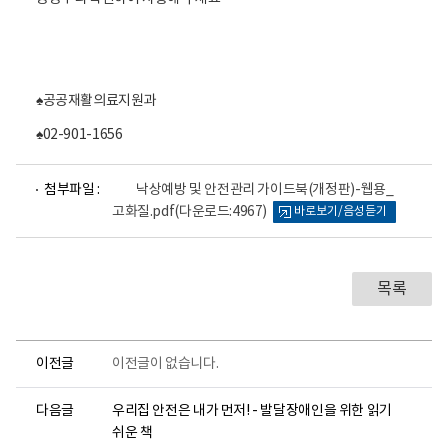
활
정
보
포
털
로
♠공공재활의료지원과
고
♠02-901-1656
파
첨부파일 :
낙상예방 및 안전관리 가이드북(개정판)-웹용_
일
고화질.pdf
(다운로드:4967)
바로보기/음성듣기
뷰
어
로
목록
이전글
이전글이 없습니다.
다음글
우리집 안전은 내가 먼저! - 발달장애인을 위한 읽기
쉬운 책