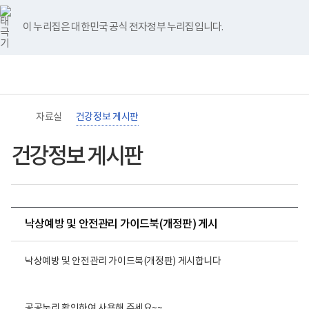
바
너
유
블
인
페
홈
로
비
튜
로
스
이
가
767px
브
그
타
스
이 누리집은 대한민국 공식 전자정부 누리집입니다.
기
이
그
북
메
하
램
뉴
(책
임
운
영
기
관)
자료실
건강정보 게시판
보
건
복
건강정보 게시판
지
부
국
립
재
활
낙상예방 및 안전관리 가이드북(개정판) 게시
원
장
애
인
낙상예방 및 안전관리 가이드북(개정판) 게시합니다
건
강
및
재
공공누리 확인하여 사용해 주세요~~