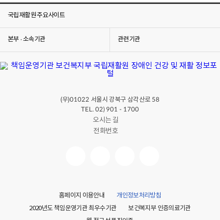
밴드나 반창고를 붙여서 물이 닿지 않도록 합니다. 베인
국립재활원 주요사이트
상처가 깊거나 찔린 상처에 이물질이 깊게 박혀 있다면
곧바로 병원 응급실에 가서 치료를 받습니다. 필요하면
119에 전화해서 도움을 받습니다. 상처가 어느 정도 나을 때
본부 · 소속기관
관련기관
까지 외과나 병원에 가서 꾸준히 치료를 받습니다. 베인
상처가 심하면 응급실이나 병원에서 벌어진 부분을 꿰멜
수도 있습니다. 딱지가 생겨 떨어진 후, 상처 연고가 있다면
상처 부위를 약간 덮을 정도로 바릅니다. 이렇게 하면 흉터가
빨리 낫습니다. 9. 화상치료 전문기관 찾기 화상을
전문적으로 치료하는 병원을 회상 전문병원이라고 합니다.
(우)
서울시 강북구 삼각산로
01022
58
대한전문병원협의회 홈페이지에서 전문병원검색으로
TEL. 02) 901 - 1700
들어가신 후 질환별 전문병원 화면에서 화상을 클릭하시면
오시는 길
지역별로 화상치료 전문기관을 찾으실 수 있습니다. 추가로
전화번호
궁금한 사항은 대한전문병원협의회, 전화 02 702에
7212번으로 문의하세요. 10. 장애친화 건강검진기관 찾기
장애친화 건강검진기관은 발달장애인을 포함한 지체,
뇌병변, 시각, 청각 장애인들이 일반건강검진과 암검진 등의
다양한 건강검진을 받을 수 있는 곳입니다. 국립재활원
홈페이지에서 중앙장애인 보건의료센터로 들어가신 후,
주요사업 안내에서 장애친화 건강검진사업을 클릭한 다음,
홈페이지 이용안내
개인정보처리방침
수검자 장애인용 메뉴에서 장애친화 건강검진기관 찾기를
2020년도 책임운영기관 최우수기관
보건복지부 인증의료기관
클릭하시면 지역별로 장애친화 건강검진기관을 찾으실 수