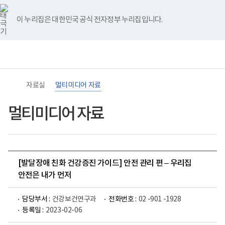
바
너
유
블
인
페
홈
로
비
튜
로
스
이
가
767px
브
그
타
스
이 누리집은 대한민국 공식 전자정부 누리집입니다.
기
이
그
북
메
하
램
뉴
(책
임
운
영
기
관)
자료실
멀티미디어 자료
보
건
복
멀티미디어 자료
지
부
국
립
재
활
[발달장애 친화 건강증진 가이드] 안전 관리 편 – 우리집
원
장
안전은 내가 먼저
애
인
건
담당부서 :
건강보건연구과
전화번호 :
02 -901 -1928
강
등록일 :
2023-02-06
및
재