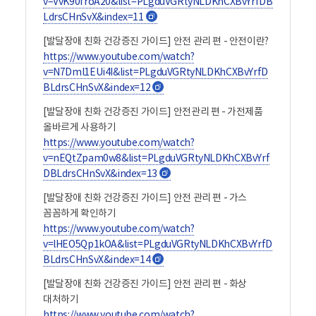
v=VvK90froA20&list=PLgduVGRtyNLDKhCXBvYrfDB
있습니다. 이런 사고를 전기사고라고 합니다. 전기코드를 뺄
LdrsCHnSvX&index=11
새
때는 전선을 잡아당기지 않고, 전기코드의 머리부분을 잡고
창
일자로 빼내며, 안 빠질 경우는 무리해서 빼지 않고 도움을
[발달장애 친화 건강증진 가이드] 안전 관리 편 - 안전이란?
청합니다. 콘센트에 손이나 젓가락을 넣지 않습니다. 젖은
https://www.youtube.com/watch?
손으로 전기코드나 콘센트를 만지지 않습니다. 콘센트나
v=N7Dml1EUi4I&list=PLgduVGRtyNLDKhCXBvYrfD
멀티탭에 여러 개의 전기코드를 동시에 꽂아 사용하지
BLdrsCHnSvX&index=12
새
않습니다. 전자제품을 사용한 후에는 반드시 전기코드를
창
뽑아 놓습니다. 전기가 누전되었을 때는 주변 사람에게
[발달장애 친화 건강증진 가이드] 안전관리 편 - 가전제품
도움을 청합니다. 4. 가스 꼼꼼하게 확인하기 가스는 불을
올바르게 사용하기
피우기 위한 연료입니다. 가스 밸브를 열고 불을 켜기 전에
https://www.youtube.com/watch?
항상 가스가 새는 지 냄새를 맡아봅니다. 가스레인지 전원을
v=nEQtZpam0w8&list=PLgduVGRtyNLDKhCXBvYrf
켭니다. 가스레인지 주변에는 타기 쉬운 물건을 가까이 두지
DBLdrsCHnSvX&index=13
새
않습니다. 가스레인지가 켜진 상태에서는 자리를 비우지
창
않습니다. 요리를 할 때에는 항상 가스레인지 옆에 있습니다.
[발달장애 친화 건강증진 가이드] 안전 관리 편 - 가스
요리가 끝나면 가스레인지의 전원을 끄고 가스 밸브를
꼼꼼하게 확인하기
잠급니다. 가스가 새면 썩은 달걀냄새와 같은 고약하고 독한
https://www.youtube.com/watch?
냄새가 납니다. 가스냄새가 나면 가스 불을 켜지 않습니다.
v=lHEO5Qp1kOA&list=PLgduVGRtyNLDKhCXBvYrfD
집에 가스 냄새가 나면 모든 창문을 열어 가스가 밖으로
BLdrsCHnSvX&index=14
새
나가도록 해야합니다. 집에 불이 나면 안전한 곳으로
창
이동하여 119에 신고합니다. 가스레인지가 아닌 인덕션이나
[발달장애 친화 건강증진 가이드] 안전 관리 편 - 화상
하이라이트를 사용하는 경우에는 사용 후 바닥을 만지면
대처하기
화상의 위험이 있으므로 주의합니다. 5. 회상 대처하기
https://www.youtube.com/watch?