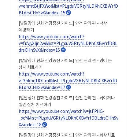
화상은 뜨거운 열기에 몸이 다치는 것입니다. 화상을 당하면
v=ehmtBtjPXWo&list=PLgduVGRtyNLDKhCXBvYrfD
제일 먼저 주변 사람에게 알리고, 도움을 청합니다. 화상은
BLdrsCHnSvX&index=15
새
뜨거운 물, 불, 기름 등이 몸에 닿으면 생깁니다. 몸에 화상을
창
입으면 피부가 빨개지고 가려우면서 따갑습니다. 화상이
[발달장애 친화 건강증진 가이드] 안전 관리 편 - 낙상
심하면 피부에 물집이 생길 수 있습니다. 물집을 손가락으로
예방하기
긁거나 터뜨리지 않습니다. 화상 부위를 흐르는 물에 열이
https://www.youtube.com/watch?
식을 때까지 계속 씻습니다. 화상 부위에 흐르는 찬물에
v=frAjyXljn2w&list=PLgduVGRtyNLDKhCXBvYrfDBL
깨끗이 씻은 후에 붕대로 느슨하게 감아줍니다. 이렇게 하면
drsCHnSvX&index=16
새
화상 부위가 감염되는 것을 막을 수 있습니다. 화상 부위의
창
붕대가 젖었거나 더러워졌다면 새로운 붕대로 다시
[발달장애 친화 건강증진 가이드] 안전 관리 편 - 멍이 든
감습니다. 화상을 입은 부위에 붕대를 감은 상태로 가능한
상처 치료하기
빨리 응급실이 있는 병원이나 외과에 갑니다. 화상 부위의
https://www.youtube.com/watch?
물집은 응급실이나 병원에서 치료하는 것이 안전합니다.
v=3hkbq1IOTmI&list=PLgduVGRtyNLDKhCXBvYrfD
화상을 입은 부위가 크고 심각하면 119에 전화해서 도움을
BLdrsCHnSvX&index=17
새
요청합니다. 6. 낙상 예방하기 낙상은 높은 곳에서
떨어지거나 넘어져서 다치는 것입니다. 낙상하였다면 제일
창
[발달장애 친화 건강증진 가이드] 안전 관리 편 - 베이거나
먼저 주변 사람에게 알리고, 도움을 청합니다. 낙상은 침대,
찔린 상처 치료하기
의자, 계단, 물, 얼음빙판 등으로 인해 일어 날 수가 있습니다.
https://www.youtube.com/watch?v=jsFPHG-
낙상으로 몸에 상처가 나거나 뼈가 부러질 수 있습니다. 또한
_xcY&list=PLgduVGRtyNLDKhCXBvYrfDBLdrsCHnSv
머리를 크게 다칠 수 있습니다. 바닥에 넘어져서 머리를
X&index=18
다치면 어지럽거나 구토 증상이 나타날 수 있습니다.
새
화장실은 물기가 많아서 미끄럽고 쉽게 넘어질 수 있습니다.
창
[발달장애 친화 건강증진 가이드] 안전 관리 편 - 화상치료