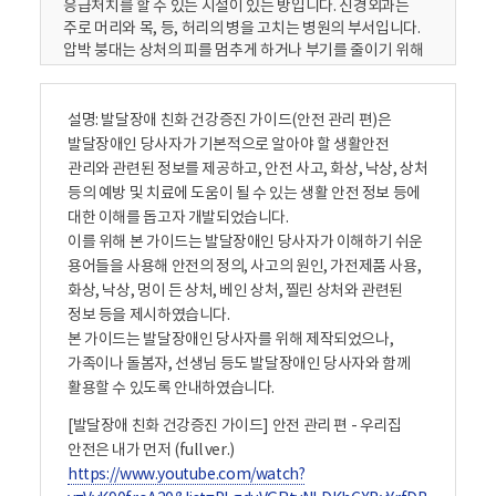
응급처치를 할 수 있는 시설이 있는 방입니다. 신경외과는
주로 머리와 목, 등, 허리의 병을 고치는 병원의 부서입니다.
압박 붕대는 상처의 피를 멈추게 하거나 부기를 줄이기 위해
몸에 감는 붕대입니다. 외과는 다쳤을 때, 주로 수술로 병을
고치는 병원의 부서입니다. 전기코드는 전원을 켜기 위해
콘센터에 연결하는 것입니다. 정형외과는 뼈, 근육, 힘줄,
설명: 발달장애 친화 건강증진 가이드(안전 관리 편)은
인대와 같은 부위의 병을 고치는 병원입니다. 콘센트는
발달장애인 당사자가 기본적으로 알아야 할 생활안전
전기코드를 꽂는 곳입니다. 누전은 전기가 전깃줄 밖으로
관리와 관련된 정보를 제공하고, 안전 사고, 화상, 낙상, 상처
새어나가는 상태를 말합니다. 용어가 어렵지는 않았나요?
등의 예방 및 치료에 도움이 될 수 있는 생활 안전 정보 등에
하지만 알기 쉬운 동영상으로 설명이 나오기 때문에 너무
대한 이해를 돕고자 개발되었습니다.
부담 가지지 마세요. 2. 안전이란? 안전은 사고의 위험을
이를 위해 본 가이드는 발달장애인 당사자가 이해하기 쉬운
줄이는 것입니다. 안전은 건강하고 행복하게 살기 위해 꼭
용어들을 사용해 안전의 정의, 사고의 원인, 가전제품 사용,
필요한 것입니다. 가정은 우리가 가장많은 시간을 보내는
화상, 낙상, 멍이 든 상처, 베인 상처, 찔린 상처와 관련된
곳이기 때문에 안전이 중요합니다. 가정에서의 사고에는
정보 등을 제시하였습니다.
전기, 가스, 화상, 낙상 사고가 있고, 이런 사고로 멍이 든
상처, 베인 상처, 찔린 상처가 생길 수 있습니다. 가정에서의
본 가이드는 발달장애인 당사자를 위해 제작되었으나,
안전을 위해서는 다음의 안전수칙을 알아야합니다. - 항상
가족이나 돌봄자, 선생님 등도 발달장애인 당사자와 함께
안전을 생각하기 - 위험한 것을 찾아 고치기 - 사고 발생 시
활용할 수 있도록 안내하였습니다.
행동요령을 미리 익히고 알아두기 3. 가전제품 올바르게
[발달장애 친화 건강증진 가이드] 안전 관리 편 - 우리집
사용하기 가전제품은 전기를 이용해서 작동합니다.
가전제품에는 텔레비전, 컴퓨터, 세탁기, 냉장고,
안전은 내가 먼저 (full ver.)
전자레인지, 전기장판, 선풍기, 에어컨, 헤어드라이기 등이
https://www.youtube.com/watch?
있습니다. 가전제품을 잘못 사용하면 사고가 발생할 수