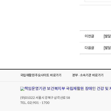
이전글
[발달
다음글
[발달
국립재활원 주요사이트
바로가기
본부 · 소속기관
바로가기
(우)
서울시 강북구 삼각산로
01022
58
TEL. 02) 901 - 1700