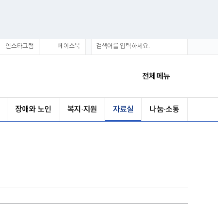
통
검
인스타그램
페이스북
합
색
검
색
전체메뉴
장애와 노인
복지·지원
자료실
나눔·소통