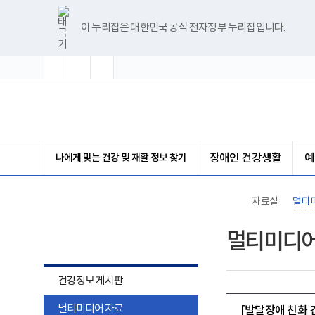
바
글
글
글
너
한
파
pdf
플
유
블
인
페
홈
로
자
자
자
비
글
워
뷰
래
튜
로
스
이
가
크
크
크
1180px
뷰
포
어
시
브
그
타
스
이 누리집은 대한민국 공식 전자정부 누리집입니다.
기
기
기
기
이
어
인
프
뷰
그
북
메
확
초
축
상
프
트
로
어
램
뉴
대
기
소
로
뷰
그
프
화
그
어
램
로
램
프
다
그
(책
다
로
운
램
임
운
그
로
다
운
로
램
드
운
영
드
다
로
기
운
드
관)
로
보
나에게 맞는 건강 및 재활 정보 찾기
장애인 건강생활
예
드
건
복
지
부
자료실
멀티
국
립
자료실
재
멀티미디어
활
원
장
애
건강정보 게시판
인
건
멀티미디어 자료
강
[발달장애 친화 