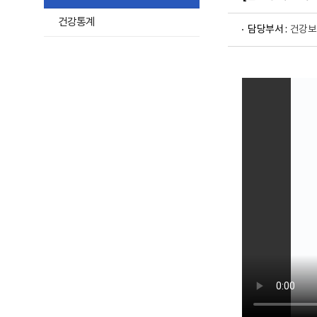
및
하
재
건강통계
활
담당부서 :
건강보
위
정
메
보
포
뉴
털
목
로
고
록
열
기