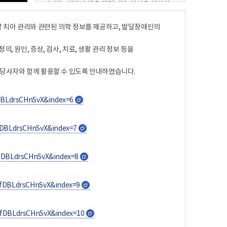
충치는 치아가 썩은 것입니다. 치석은 치아의
표면에 단단히 굳어 있는 덩어리입니다.
치태는 음식물 찌꺼기와 세균이 섞여 치아에
할 치아 관리와 관련된 의학 정보를 제공하고, 발달장애인의
쌓인 것입니다. 통증은 몸의 일부나 전체가
아픈 것입니다. 용어가 어렵지는 않았나요?
 원인, 증상, 검사, 치료, 생활 관리 정보 등을
하지만 알기 쉬운 동영상으로 설명이 나오기
때문에 너무 부담 가지지 마세요. 2. 치아와
 당사자와 함께 활용할 수 있도록 안내하였습니다.
충치 1) 치아란? 치아는 음식을 씹어 먹을 수
있게 해줍니다. 치아는 말을 정확히 하도록
도와줍니다. 치아가 건강하면 더 활짝 웃을 수
DBLdrsCHnSvX&index=6
새
있습니다, 잇몸은 치아가 빠지지 않도록 해
창
줍니다. 2) 치아가 썩는 원인 양치질을 깨끗이
하지 않으면 치아 사이의 음식물 찌꺼기
fDBLdrsCHnSvX&index=7
새
때문에 치아가 썩습니다. 초콜렛, 케이크,
창
아이스크림, 과자, 사탕, 젤링, 콜라, 사이다,
주스 등 단 음식은 치아를 빨리 썩게 합니다.
fDBLdrsCHnSvX&index=8
새
술은 치아를 약하게 합니다. 술에 있는 당분이
창
치아에 달라붙어 치아를 빨리 썩게 하기
fDBLdrsCHnSvX&index=9
새
때문입니다. 담배는 입 안을 마르게 합니다.
입안이 마르면 세균이 많아질 수 있습니다. 3)
창
치아가 나쁘면 나타나는 증상 관리되지 않은
rfDBLdrsCHnSvX&index=10
새
치아와 잇몸은 입냄새를 나게 합니다.
창