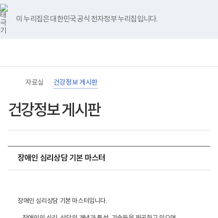
바
너
유
블
인
페
홈
로
비
튜
로
스
이
가
767px
브
그
타
스
이 누리집은 대한민국 공식 전자정부 누리집입니다.
기
이
그
북
메
하
램
뉴
(책
임
운
영
기
관)
자료실
건강정보 게시판
보
건
복
건강정보 게시판
지
부
국
립
재
활
장애인 심리상담 기본 마스터
원
장
애
인
건
강
장애인 심리상담 기본 마스터입니다.
및
재