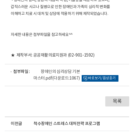
- 장애인의 심리, 상담의 개념과 특성, 기술등을 제공하고 있으며,
활
정
갑작스러운 사고나 질병으로 인한 장애인과 가족의 심리적 변화를
보
이해하고 치료 시 대처 및 상담에 적용하기 위해 제작되었습니다.
포
털
로
고
자세한 내용은 첨부파일을 참고하세요^^
★ 제작부서: 공공재활의료지원과 (02-901-1592)
파
첨부파일 :
장애인의 심리상담 기본
일
마스터.pdf
(다운로드:1067)
바로보기/음성듣기
뷰
어
로
목록
이전글
척수장애인 스트레스 대처전략 프로그램