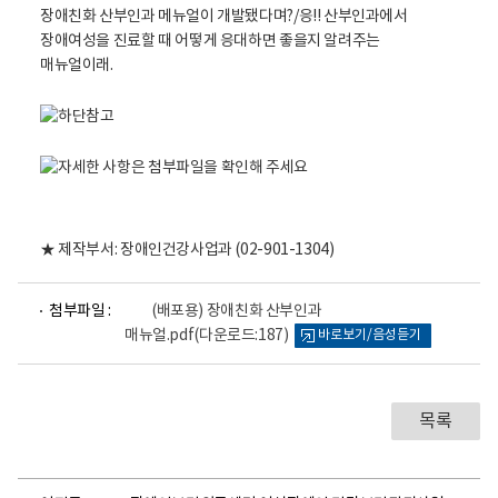
활
는
정
무
보
슨
포
털
내
로
용
고
이
있
어
?
중
★ 제작부서: 장애인건강사업과 (02-901-1304)
앙
장
파
첨부파일 :
(배포용) 장애친화 산부인과
애
일
매뉴얼.pdf
(다운로드:187)
바로보기/음성듣기
인
뷰
어
보
로
건
의
목록
료
센
터