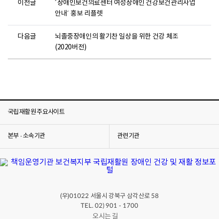
이전글
´장애인보건의료센터 여성장애인 건강보건관리사업
(
안내´ 홍보 리플렛
장
애
다음글
뇌졸중장애인의 활기찬 일상을 위한 건강 체조
인
(2020버전)
건
강
사
업
과
)
국립재활원 주요사이트
는
2
0
본부 · 소속기관
관련기관
2
1
년
보
건
(우)
서울시 강북구 삼각산로
01022
58
복
TEL. 02) 901 - 1700
지
오시는 길