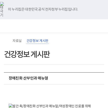
바
너
유
블
인
페
홈
로
비
튜
로
스
이
가
767px
브
그
타
스
이 누리집은 대한민국 공식 전자정부 누리집입니다.
기
이
그
북
메
하
램
뉴
(책
임
운
영
기
관)
자료실
건강정보 게시판
보
건
복
건강정보 게시판
지
부
국
립
재
활
장애친화 산부인과 매뉴얼
원
장
애
매
인
뉴
건
강
얼
및
에
재