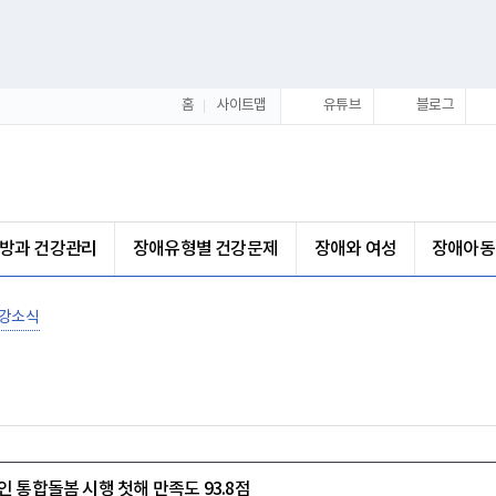
홈
사이트맵
유튜브
블로그
방과 건강관리
장애유형별 건강문제
장애와 여성
장애아동
강소식
 통합돌봄 시행 첫해 만족도 93.8점