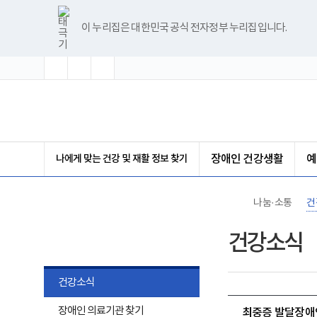
바
글
글
글
너
한
파
pdf
플
유
블
인
페
홈
로
자
자
자
비
글
워
뷰
래
튜
로
스
이
가
크
크
크
1180px
뷰
포
어
시
브
그
타
스
이 누리집은 대한민국 공식 전자정부 누리집입니다.
기
기
기
기
이
어
인
프
뷰
그
북
메
확
초
축
상
프
트
로
어
램
뉴
대
기
소
로
뷰
그
프
화
그
어
램
로
램
프
다
그
(책
다
로
운
램
임
운
그
로
다
운
로
램
드
운
영
드
다
로
기
운
드
관)
로
보
나에게 맞는 건강 및 재활 정보 찾기
장애인 건강생활
예
드
건
복
지
부
나눔·소통
건
국
립
나눔·소통
재
건강소식
활
원
장
애
건강소식
인
건
하
장애인 의료기관 찾기
강
최중증 발달장애인