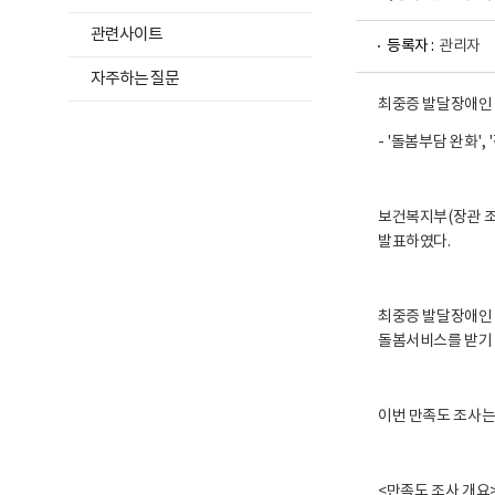
위
및
재
메
관련사이트
활
등록자 :
관리자
뉴
정
자주하는 질문
보
목
포
최중증 발달장애인 
록
털
로
열
- '돌봄부담 완화'
고
기
보건복지부(장관 조
발표하였다.
최중증 발달장애인 
돌봄서비스를 받기 
이번 만족도 조사는
<만족도 조사 개요