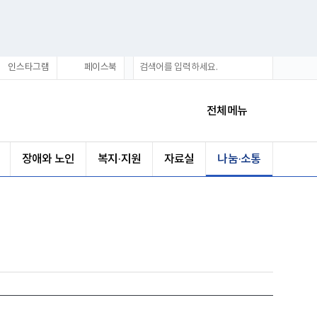
통
검
인스타그램
페이스북
합
색
검
색
전체메뉴
장애와 노인
복지·지원
자료실
나눔·소통