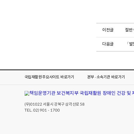
이전글
절반
다음글
「발
국립재활원 주요사이트
바로가기
본부 · 소속기관
바로가기
(우)
서울시 강북구 삼각산로
01022
58
TEL. 02) 901 - 1700