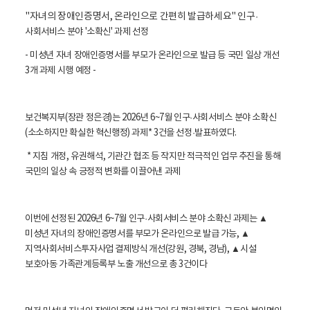
활
정
"자녀의 장애인증명서, 온라인으로 간편히 발급하세요" 인구
·
보
사회서비스 분야 '소확신' 과제 선정
포
털
- 미성년 자녀 장애인증명서를 부모가 온라인으로 발급 등 국민 일상 개선
로
3개 과제 시행 예정 -
고
보건복지부(장관 정은경)는 2026년 6~7월 인구
·사회서비스 분야 소확신
(소소하지만 확실한 혁신행정) 과제* 3건을 선정
·발표하였다.
* 지침 개정, 유권해석, 기관간 협조 등 작지만 적극적인 업무 추진을 통해
국민의 일상 속 긍정적 변화를 이끌어낸 과제
이번에 선정된 2026년 6~7월 인구
·사회서비스 분야 소확신 과제는 ▲
미성년 자녀의 장애인증명서를 부모가 온라인으로 발급 가능, ▲
지역사회서비스투자사업 결제방식 개선(강원, 경북, 경남), ▲시설
보호아동 가족관계등록부 노출 개선으로 총 3건이다