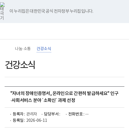
바
너
유
블
인
페
홈
로
비
튜
로
스
이
가
767px
브
그
타
스
이 누리집은 대한민국 공식 전자정부 누리집입니다.
기
이
그
북
메
하
램
뉴
(책
임
운
영
기
관)
나눔·소통
건강소식
보
건
복
건강소식
지
부
국
립
재
활
"자녀의 장애인증명서, 온라인으로 간편히 발급하세요" 인구
원
장
·사회서비스 분야 ´소확신´ 과제 선정
애
인
건
등록자 :
관리자
담당부서 :
전화번호 :
--
강
등록일 :
2026-06-11
및
재