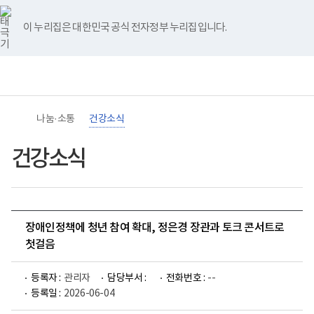
바
너
유
블
인
페
홈
로
비
튜
로
스
이
가
767px
브
그
타
스
이 누리집은 대한민국 공식 전자정부 누리집입니다.
기
이
그
북
메
하
램
뉴
(책
임
운
영
기
관)
나눔·소통
건강소식
보
건
복
건강소식
지
부
국
립
재
활
장애인정책에 청년 참여 확대, 정은경 장관과 토크 콘서트로
원
장
첫걸음
애
인
건
등록자 :
관리자
담당부서 :
전화번호 :
--
강
등록일 :
2026-06-04
및
재