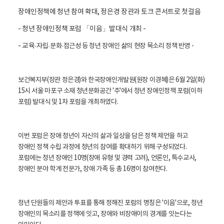
활
정
장애인정책에 청년 참여 확대, 정은경 장관과 토크 콘서트로 첫걸음
보
포
- 청년 장애인정책 포럼 「이음」발대식 개최 -
털
로
- 교육
·자립
·문화
·접근성 등 청년 장애인 삶의 현장 목소리 정책 반영 -
고
보건복지부(장관 정은경)와 한국장애인개발원(원장 이경혜)은 6월 2일(화)
15시 서울 마포구 소재 청년문화공간 '주'에서 청년 장애인정책 포럼(이하
포럼) 발대식 및 1차 포럼을 개최하였다.
이번 포럼은 장애 청년이 자신의 삶과 일상을 담은 정책 제언을 하고
장애인 정책 수립 과정에 청년의 참여를 확대하기 위해 구성되었다.
포럼에는 청년 장애인 10명(장애 유형 및 경력 고려), 언론인, 특수교사,
장애인 분야 학계 전문가, 장애 가족 등 총 16명이 참여한다.
청년 단원들의 제안과 투표를 통해 정해진 포럼의 명칭은 '이음'으로, 청년
장애인의 목소리를 정책에 잇고, 장애와 비장애이의 경계를 잇는다는