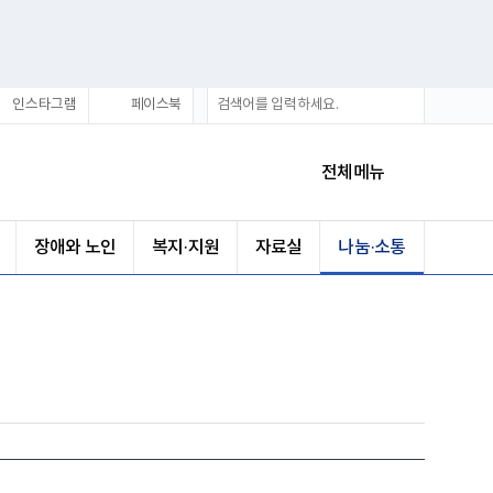
통
검
인스타그램
페이스북
합
색
검
색
전체메뉴
장애와 노인
복지·지원
자료실
나눔·소통