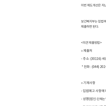
이번 제도개선은 지난
보건복지부는 입법예고
제출하면 된다.
<의견 제출방법>
○ 제출처
- 주소: (3011
* 전화 : (044) 20
○ 기재사항
- 입법예고 사항에 
- 성명(법인
·단체는