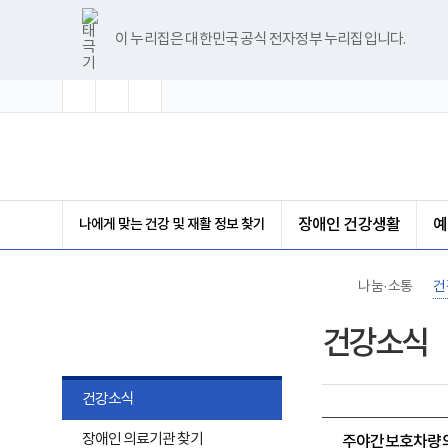
바
글
글
글
너
한
파
pdf
플
유
블
인
페
홈
로
자
자
자
비
글
워
뷰
래
튜
로
스
이
가
크
크
크
1180px
뷰
포
어
시
브
그
타
스
이 누리집은 대한민국 공식 전자정부 누리집입니다.
기
기
기
기
이
어
인
프
뷰
그
북
메
확
초
축
상
프
트
로
어
램
뉴
대
기
소
로
뷰
그
프
화
그
어
램
로
램
프
다
그
(책
다
로
운
램
임
운
그
로
다
운
로
램
드
운
영
드
다
로
기
운
드
관)
로
보
나에게 맞는 건강 및 재활 정보 찾기
장애인 건강생활
예
드
건
복
지
부
나눔·소통
건
국
립
나눔·소통
재
건강소식
활
원
장
애
건강소식
인
건
하
장애인 의료기관 찾기
강
주야간보호차량의