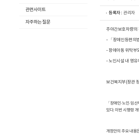
위
및
재
메
관련사이트
활
등록자 :
관리자
뉴
정
자주하는 질문
보
목
포
주야간보호차량의 장
록
털
로
열
- 「장애인등편의법 시
고
기
- 장애아동 위탁부
- 노인시설 내 영유
보건복지부(장관 정은
「장애인
·노인
·임산
있다. 이번 시행령 
개정안의 주요 내용은