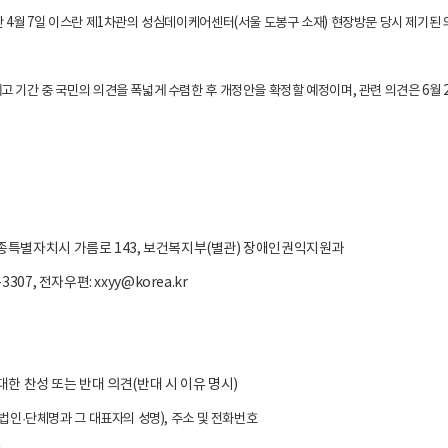
 4월 7일 이스란 제1차관의 성심데이케어센터(서울 도봉구 소재) 현장방문 당시 제기된
 기간 중 국민의 의견을 폭넓게 수렴한 후 개정안을 확정할 예정이며, 관련 의견은 6
6) 세종특별자치시 가름로 143, 보건복지부(별관) 장애인권익지원과
2-3307, 전자우편: xxyy@korea.kr
대한 찬성 또는 반대 의견(반대 시 이유 명시)
 법인
·단체명과 그 대표자의 성명), 주소 및 전화번호