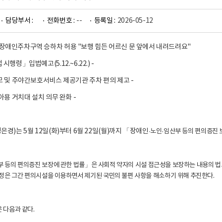
담당부서 :
전화번호 :
--
등록일 :
2026-05-12
애인주차구역 승하차 허용 "보행 힘든 어르신 문 앞에서 내려드려요"
행령」입법예고(5.12.~6.22.) -
모 및 주야간보호서비스 제공기관 주차 편의 제고 -
아용 거치대 설치 의무 완화 -
경)는 5월 12일(화)부터 6월 22일(월)까지 「장애인
·노인
·임산부 등의 편의증진 
부 등의 편의증진 보장에 관한 법률
」은 사회적 약자의 시설 접근성을 보장하는 내용의 법
개정은 그간 편의시설을 이용하면서 제기된 국민의 불편 사항을 해소하기 위해 추진한다.
 다음과 같다.