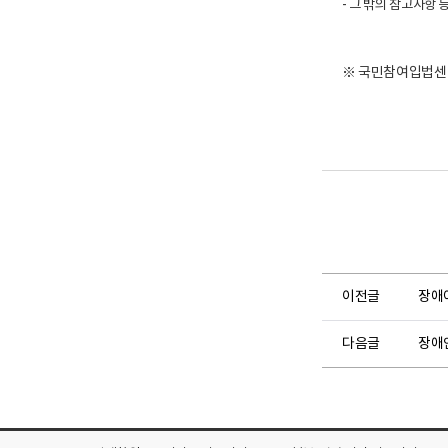
- 그 밖의 참고사항 
※ 국민참여입법센터(h
이전글
장애
다음글
장애인