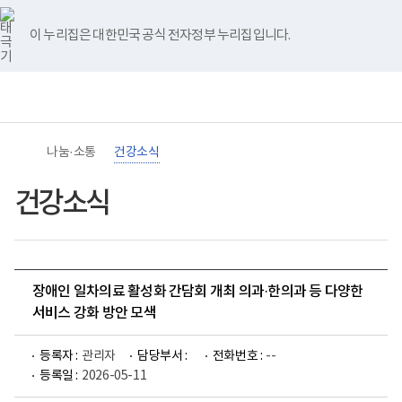
바
너
유
블
인
페
홈
로
비
튜
로
스
이
가
767px
브
그
타
스
이 누리집은 대한민국 공식 전자정부 누리집입니다.
기
이
그
북
메
하
램
뉴
(책
임
운
영
기
관)
나눔·소통
건강소식
보
건
복
건강소식
지
부
국
립
재
활
장애인 일차의료 활성화 간담회 개최 의과·한의과 등 다양한
원
장
서비스 강화 방안 모색
애
인
건
등록자 :
관리자
담당부서 :
전화번호 :
--
강
등록일 :
2026-05-11
및
재