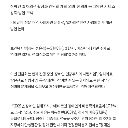
활
정
장애인 일차의료 활성화 간담회 개최 의과·한의과 등 다양한 서비스
보
강화 방안 모색
포
털
- 의료계 전문가
·심사평가원 등 참석, 일차의료 관련 사업의 제도 개선
로
방안 논의 -
고
보건복지부(장관 정은경)는 5월 8일(금) 14시, 이스란 제1차관 주재로
'장애인 일차의료 활성화를 위한 간담회'를 개최했다.
이번 간담회는 현재 진행 중인 '장애인 건강주치의 시범사업', '일차의료
방문진료 시범사업' 등 장애인이 참여할 수 있는 일차의료 관련 사업의
성과와 문제점을 살펴보고 개선방안을 모색하기 위해 마련되었다.
「2023년 장애인 실태조사」에 따르면 장애인의 미충족의료율이 17.3%
로 조사되었고, 주요 사유는 이동불편(36.5%), 경제적 이유(27.8%)
등으로 나타났다. 장애인 미충족의료율을 낮추기 위해 장애인의 주치의를
지정하여 만성질환 및 장애 관련 체계적 건강관리를 지원하는 '장애인