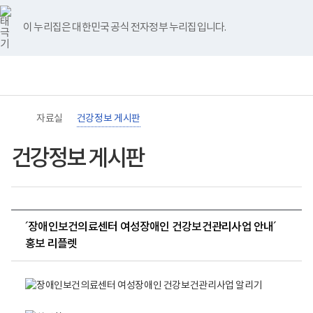
바
너
유
블
인
페
홈
로
비
튜
로
스
이
가
767px
브
그
타
스
이 누리집은 대한민국 공식 전자정부 누리집입니다.
기
이
그
북
메
하
램
뉴
(책
임
운
영
기
관)
자료실
건강정보 게시판
보
건
복
건강정보 게시판
지
부
국
립
재
활
´장애인보건의료센터 여성장애인 건강보건관리사업 안내´
원
장
홍보 리플렛
애
인
0
건
1
강
및
장
재
애