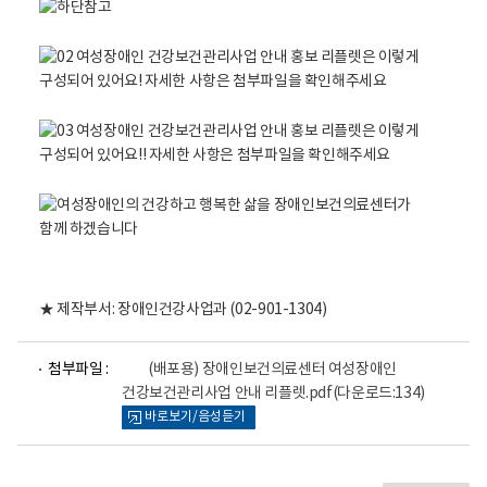
활
인
정
보
보
포
건
털
의
로
료
고
센
터
는
?
장
애
인
★ 제작부서: 장애인건강사업과 (02-901-1304)
보
건
파
의
첨부파일 :
(배포용) 장애인보건의료센터 여성장애인
일
료
건강보건관리사업 안내 리플렛.pdf
(다운로드:134)
뷰
센
바로보기/음성듣기
어
터
로
는
장