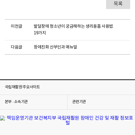
목록
애
인
건
강
이전글
발달장애 청소년이 궁금해하는 생리용품 사용법
권
19가지
법
에
다음글
장애친화 산부인과 매뉴얼
따
라
지
역
내
장
국립재활원 주요사이트
애
인
본부 · 소속기관
관련기관
에
게
건
강
보