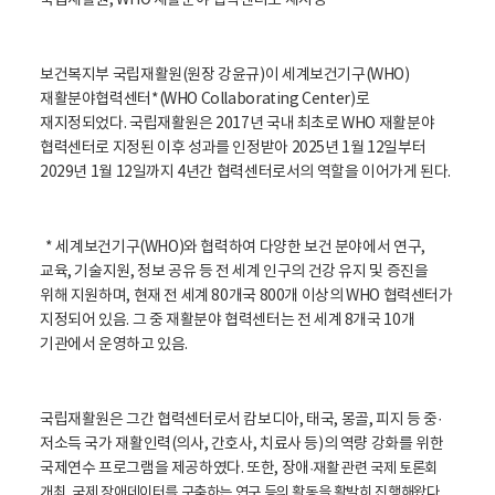
국립재활원, WHO 재활분야 협력센터로 재지정
활
정
보
포
보건복지부 국립재활원(원장 강윤규)이 세계보건기구(WHO)
털
로
재활분야협력센터*(WHO Collaborating Center)로
고
재지정되었다. 국립재활원은 2017년 국내 최초로 WHO 재활분야
협력센터로 지정된 이후 성과를 인정받아 2025년 1월 12일부터
2029년 1월 12일까지 4년간 협력센터로서의 역할을 이어가게 된다.
* 세계보건기구(WHO)와 협력하여 다양한 보건 분야에서 연구,
교육, 기술지원, 정보 공유 등 전 세계 인구의 건강 유지 및 증진을
위해 지원하며, 현재 전 세계 80개국 800개 이상의 WHO 협력센터가
지정되어 있음. 그 중 재활분야 협력센터는 전 세계 8개국 10개
기관에서 운영하고 있음.
국립재활원은 그간 협력센터로서 캄보디아, 태국, 몽골, 피지 등 중·
저소득 국가 재활인력(의사, 간호사, 치료사 등)의 역량 강화를 위한
국제연수 프로그램을 제공하였다. 또한, 장애
·재활 관련 국제 토론회
개최, 국제 장애데이터를 구축하는 연구 등의 활동을 활발히 진행해왔다.