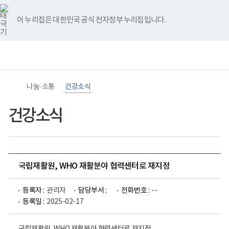
바
너
유
블
인
페
홈
로
비
튜
로
스
이
가
767px
브
그
타
스
이 누리집은 대한민국 공식 전자정부 누리집입니다.
기
이
그
북
메
하
램
뉴
(책
임
운
영
기
관)
나눔·소통
건강소식
보
건
복
건강소식
지
부
국
립
재
활
국립재활원, WHO 재활분야 협력센터로 재지정
원
장
애
등록자 :
관리자
담당부서 :
전화번호 :
--
인
건
등록일 :
2025-02-17
강
및
재