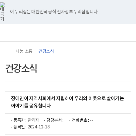
바
너
유
블
인
페
홈
로
비
튜
로
스
이
가
767px
브
그
타
스
이 누리집은 대한민국 공식 전자정부 누리집입니다.
기
이
그
북
메
하
램
뉴
(책
임
운
영
기
관)
나눔·소통
건강소식
보
건
복
건강소식
지
부
국
립
재
활
장애인이 지역사회에서 자립하여 우리의 이웃으로 살아가는
원
장
이야기를 공유합니다
애
인
건
등록자 :
관리자
담당부서 :
전화번호 :
--
강
등록일 :
2024-12-18
및
재